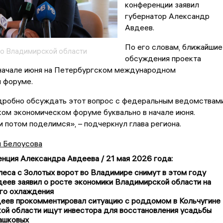
конференции заявил
губернатор Александр
Авдеев.
По его словам, ближайшие
о Владимирской области
обсуждения проекта
 начале июня на Петербургском международном
 форуме.
робно обсуждать этот вопрос с федеральным ведомствам
ом экономическом форуме буквально в начале июня.
потом поделимся», – подчеркнул глава региона.
я Белоусова
нция Александра Авдеева / 21 мая 2026 года
:
еса с Золотых ворот во Владимире снимут в этом году
еев заявил о росте экономики Владимирской области на
го охлаждения
еев прокомментировал ситуацию с роддомом в Кольчугине
ой области ищут инвестора для восстановления усадьбы
ашковых