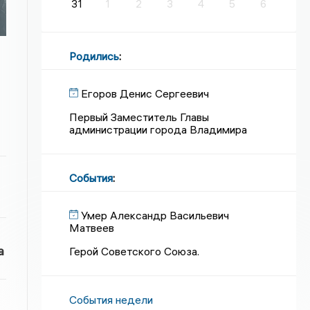
31
1
2
3
4
5
6
Родились
:
Егоров Денис Сергеевич
Первый Заместитель Главы
администрации города Владимира
События
:
Умер Александр Васильевич
Матвеев
а
Герой Советского Союза.
События недели