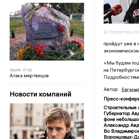
© Правительств
пройдут уже в
экономическом
«Мы будем под
на Петербургск
06/08
17:00
Атака мертвецов
Подробностями 
Автор:
Евгени
Новости компаний
Пресс-конфере
Строительные л
Губернатор Авд
фоне небольшо
Александр Авд
Во Владимирск
Воронцовых-Д