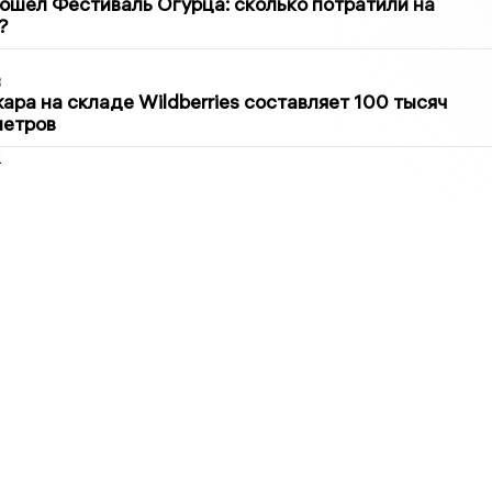
ошёл Фестиваль Огурца: сколько потратили на
?
3
ра на складе Wildberries составляет 100 тысяч
метров
2