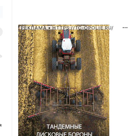
РЕКЛАМА • HTTPS://TC-OPOLIE.RU/
ь
я