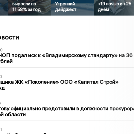
выросли на
Утренний
+19 ночью и +25
11,58% за год
дайджест
днём
овости
30
ЧОП подал иск к «Владимирскому стандарту» на 36
ублей
0
йщика ЖК «Поколение» ООО «Капитал Строй»
уд
6
ову официально представили в должности прокурор
й области
1