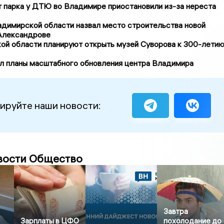
 парка у ДТЮ во Владимире приостановили из-за нереста
адимирской области назвал место строительства новой
 Александрове
ой области планируют открыть музей Суворова к 300-лети
л планы масштабного обновления центра Владимира
ируйте наши новости:
вости Общество
Завтра
Зарплаты в ЦФО
похолодание до