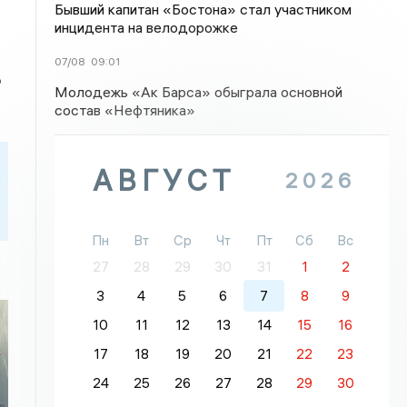
Бывший капитан «Бостона» стал участником
инцидента на велодорожке
07/08
09:01
ю
Молодежь «Ак Барса» обыграла основной
состав «Нефтяника»
АВГУСТ
2026
Пн
Вт
Ср
Чт
Пт
Сб
Вс
27
28
29
30
31
1
2
3
4
5
6
7
8
9
10
11
12
13
14
15
16
17
18
19
20
21
22
23
24
25
26
27
28
29
30