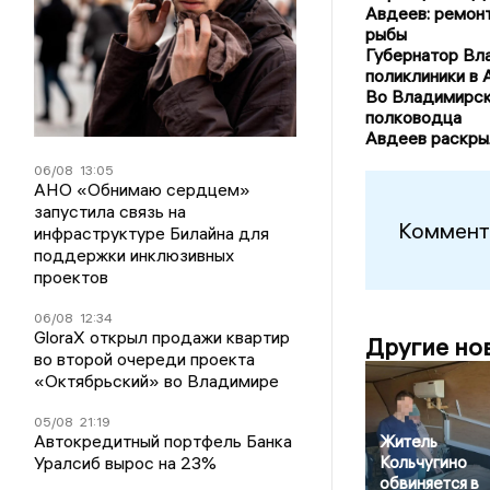
Авдеев: ремонт
рыбы
Губернатор Вл
поликлиники в
Во Владимирск
полководца
Авдеев раскры
06/08
13:05
АНО «Обнимаю сердцем»
запустила связь на
Коммент
инфраструктуре Билайна для
поддержки инклюзивных
проектов
06/08
12:34
GloraX открыл продажи квартир
Другие но
во второй очереди проекта
«Октябрьский» во Владимире
05/08
21:19
Автокредитный портфель Банка
Житель
Уралсиб вырос на 23%
Кольчугино
обвиняется в