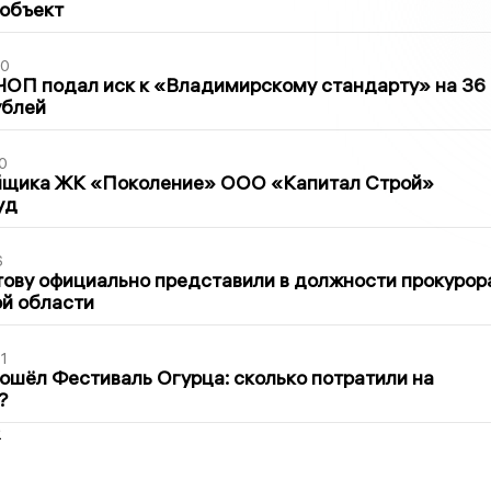
 объект
30
ЧОП подал иск к «Владимирскому стандарту» на 36
ублей
0
йщика ЖК «Поколение» ООО «Капитал Строй»
уд
6
ову официально представили в должности прокурор
й области
1
ошёл Фестиваль Огурца: сколько потратили на
?
2