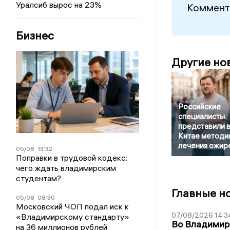
Уралсиб вырос на 23%
Коммент
Бизнес
Другие но
Российские
специалисты
представили 
Китае методи
лечения ожир
05/08
13:32
Поправки в трудовой кодекс:
чего ждать владимирским
студентам?
Главные н
05/08
08:30
Московский ЧОП подал иск к
07/08/2026 14:3
«Владимирскому стандарту»
Во Владимир
на 36 миллионов рублей