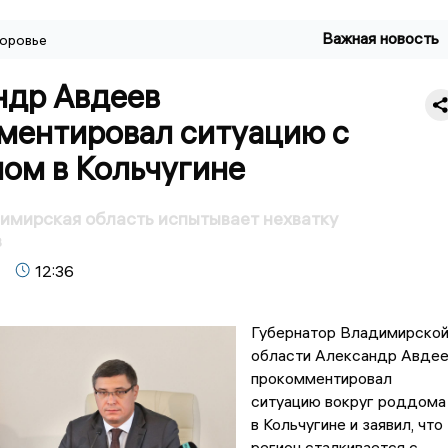
Важная новость
оровье
ндр Авдеев
ментировал ситуацию с
ом в Кольчугине
имирская область испытывает нехватку
в
12:36
Губернатор Владимирско
области Александр Авде
прокомментировал
ситуацию вокруг роддома
в Кольчугине и заявил, что
регион сталкивается с