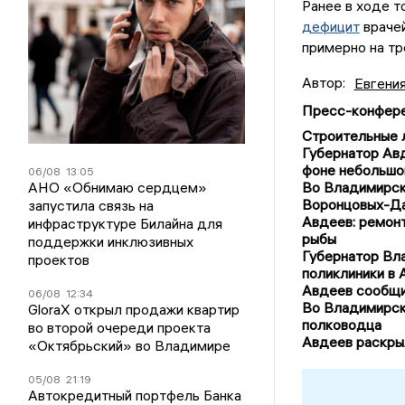
Ранее в ходе т
дефицит
врачей
примерно на тр
Автор:
Евгени
Пресс-конфере
Строительные л
Губернатор Авд
фоне небольшо
06/08
13:05
АНО «Обнимаю сердцем»
Во Владимирск
Воронцовых-Д
запустила связь на
Авдеев: ремонт
инфраструктуре Билайна для
рыбы
поддержки инклюзивных
Губернатор Вл
проектов
поликлиники в
Авдеев сообщи
06/08
12:34
Во Владимирск
GloraX открыл продажи квартир
полководца
во второй очереди проекта
Авдеев раскры
«Октябрьский» во Владимире
05/08
21:19
Автокредитный портфель Банка