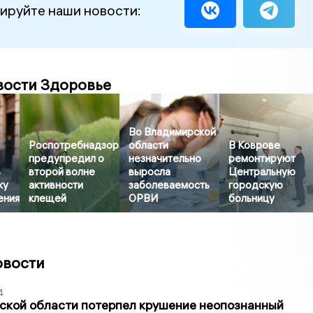
ируйте наши новости:
вости Здоровье
Во Владимирской
Роспотребнадзор
области
В Коврове
предупредил о
незначительно
ремонтируют
в
второй волне
выросла
Центральную
ку
активности
заболеваемость
городскую
ения
клещей
ОРВИ
больницу
овости
4
ской области потерпел крушение неопознанный