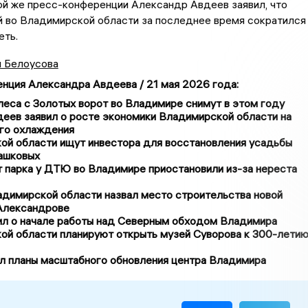
ой же пресс-конференции Александр Авдеев заявил, что
 во Владимирской области за последнее время сократился
еть.
я Белоусова
нция Александра Авдеева / 21 мая 2026 года
:
еса с Золотых ворот во Владимире снимут в этом году
еев заявил о росте экономики Владимирской области на
го охлаждения
ой области ищут инвестора для восстановления усадьбы
ашковых
 парка у ДТЮ во Владимире приостановили из-за нереста
адимирской области назвал место строительства новой
 Александрове
л о начале работы над Северным обходом Владимира
ой области планируют открыть музей Суворова к 300-лети
л планы масштабного обновления центра Владимира