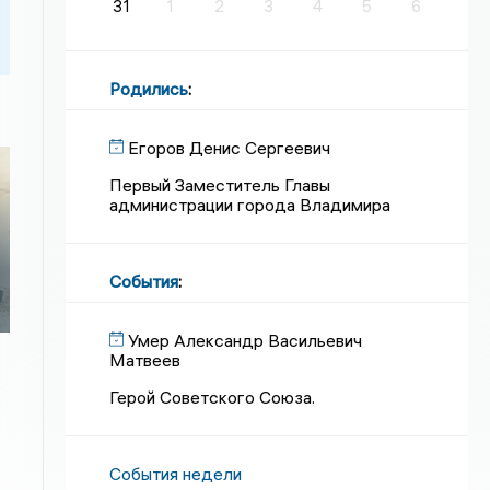
31
1
2
3
4
5
6
Родились
:
Егоров Денис Сергеевич
Первый Заместитель Главы
администрации города Владимира
События
:
Умер Александр Васильевич
Матвеев
Герой Советского Союза.
События недели