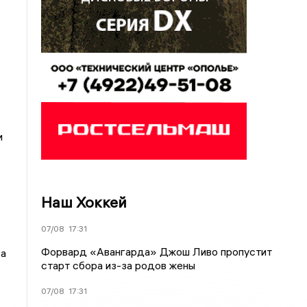
и
Наш Хоккей
07/08
17:31
Форвард «Авангарда» Джош Ливо пропустит
 а
старт сбора из-за родов жены
07/08
17:31