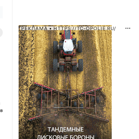
РЕКЛАМА • HTTPS://TC-OPOLIE.RU/
й
ев