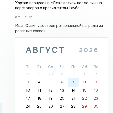
Хартли вернулся в «Локомотив» после личных
переговоров с президентом клуба
07/08
16:31
Иван Савин удостоен региональной награды за
развитие хоккея
АВГУСТ
2026
Пн
Вт
Ср
Чт
Пт
Сб
Вс
27
28
29
30
31
1
2
3
4
5
6
7
8
9
ю
10
11
12
13
14
15
16
17
18
19
20
21
22
23
24
25
26
27
28
29
30