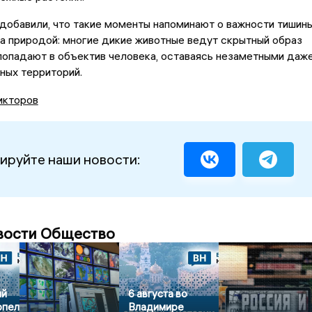
добавили, что такие моменты напоминают о важности тишин
а природой: многие дикие животные ведут скрытный образ
попадают в объектив человека, оставаясь незаметными даж
ных территорий.
икторов
ируйте наши новости:
вости Общество
ый
6 августа во
рпел
Владимире