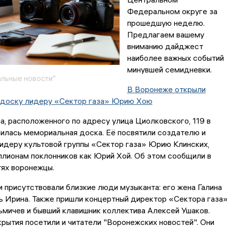
Федеральном округе за
прошедшую неделю.
Предлагаем вашему
вниманию дайджест
наиболее важных событий
минувшей семидневки.
льные новости"
B Воронеже открыли
доску лидеру «Сектор газа» Юрию Хою
, расположенного по адресу улица Циолковского, 119 в
илась мемориальная доска. Её посвятили создателю и
идеру культовой группы «Сектор газа» Юрию Клинских,
лионам поклонников как Юрий Хой. Об этом сообщили в
тях воронежцы.
 присутствовали близкие люди музыканта: его жена Галина
ь Ирина. Также пришли концертный директор «Сектора газа
мичев и бывший клавишник коллектива Алексей Ушаков.
ытия посетили и читатели "Воронежских новостей". Они