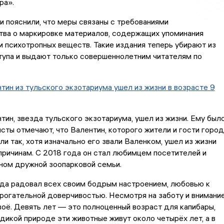
ра».
 пояснили, что меры связаны с требованиями
тва о маркировке материалов, содержащих упоминания
и психотропных веществ. Такие издания теперь убирают из
тупа и выдают только совершеннолетним читателям по
тин из тульского экзотариума ушел из жизни в возрасте 9
тин, звезда тульского экзотариума, ушел из жизни. Ему был
исты отмечают, что Валентин, которого жители и гости город
ли так, хотя изначально его звали Валенком, ушел из жизни
ричинам. С 2018 года он стал любимцем посетителей и
ном дружной зоопарковой семьи.
гда радовал всех своим бодрым настроением, любовью к
рогательной доверчивостью. Несмотря на заботу и внимание
воё. Девять лет — это полноценный возраст для капибары,
в дикой природе эти животные живут около четырёх лет, а в