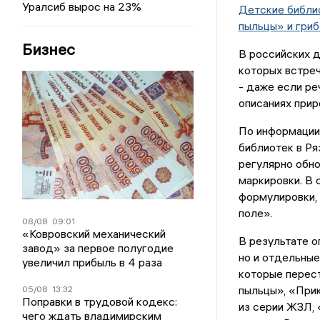
Уралсиб вырос на 23%
Детские библио
пыльцы» и гриб
Бизнес
В российских д
которых встре
- даже если ре
описаниях прир
По информации
библиотек в Ря
регулярно обно
маркировки. В 
формулировки, 
поле».
08/08
09:01
«Ковровский механический
В результате о
завод» за первое полугодие
но и отдельные
увеличил прибыль в 4 раза
которые перес
пыльцы», «Прик
05/08
13:32
Поправки в трудовой кодекс:
из серии ЖЗЛ,
чего ждать владимирским