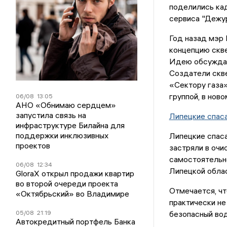
поделились ка
сервиса "Дежур
Год назад мэр
концепцию скве
Идею обсуждал
Создатели скв
«Сектору газа»
группой, в нов
06/08
13:05
АНО «Обнимаю сердцем»
запустила связь на
Липецкие спас
инфраструктуре Билайна для
поддержки инклюзивных
Липецкие спаса
проектов
застряли в очи
самостоятельн
06/08
12:34
Липецкой облас
GloraX открыл продажи квартир
во второй очереди проекта
Отмечается, чт
«Октябрьский» во Владимире
практически не
05/08
21:19
безопасный вод
Автокредитный портфель Банка