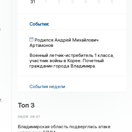
31
1
2
3
4
5
6
События
:
в
Родился Андрей Михайлович
Артамонов
Военный летчик-истребитель 1 класса,
участник войны в Корее. Почетный
гражданин города Владимира.
События недели
,
Топ 3
06/08
08:47
в
Владимирская область подверглась атаке