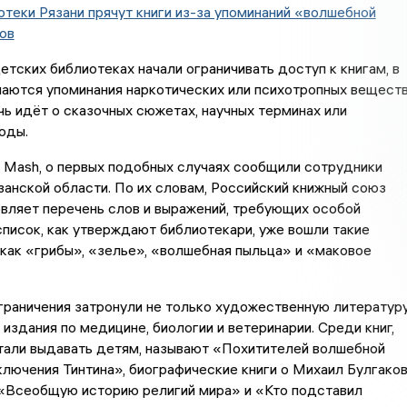
теки Рязани прячут книги из-за упоминаний «волшебной
ов
етских библиотеках начали ограничивать доступ к книгам, в
чаются упоминания наркотических или психотропных вещест
чь идёт о сказочных сюжетах, научных терминах или
оды.
 Mash, о первых подобных случаях сообщили сотрудники
занской области. По их словам, Российский книжный союз
вляет перечень слов и выражений, требующих особой
список, как утверждают библиотекари, уже вошли такие
как «грибы», «зелье», «волшебная пыльца» и «маковое
граничения затронули не только художественную литературу
 издания по медицине, биологии и ветеринарии. Среди книг,
тали выдавать детям, называют «Похитителей волшебной
лючения Тинтина», биографические книги о Михаил Булгако
 «Всеобщую историю религий мира» и «Кто подставил