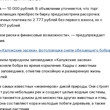
 — 10 000 рублей. В объявлении уточняется, что торг
желающих приобрести бирку предусмотрена рассрочка:
чных платежа по 2 777 рублей без первого взноса, но с
107 рублей.
вои риски и финансовые возможности», — предупреждает
ия.
 «Калужские засеки» фотоловушки сняли обедающего бобр
нном природном заповеднике «Калужские засеки»
сняли бобра во время кормления. Кадры с животным
 заповеднике, отметив спокойную и размеренную жизнь
лей.
з самых известных «инженеров» дикой природы. Они строят
т русла небольших рек и создают целые водные системы,
становятся домом для множества других животных и птиц.
она составляют кора и молодые побеги деревьев, а также
ежные растения.