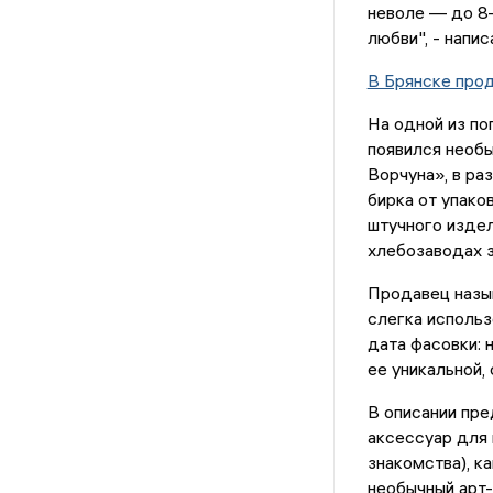
неволе — до 8–
любви", - напи
В Брянске прод
На одной из по
появился необы
Ворчуна», в р
бирка от упако
штучного издел
хлебозаводах з
Продавец назыв
слегка использ
дата фасовки: 
ее уникальной,
В описании пре
аксессуар для 
знакомства), ка
необычный арт-