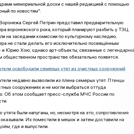
драми мемориальной доски с нашей редакцией с помощью
ный по новостям".
 Воронежа Сергей Петрин представил предварительную
ра воронежского рока, который планируют разбить у ТЭЦ.
и на заседании комиссии по культурному наследию.
ера не стали делать его исключительно посвящённым
 и Юрию Хою, однако арт-объекты, связанные с легендарно
ом общественном пространстве обязательно появятся.
атели освободили семерых утят из очистных сооружений
тели недавно вызволили из плена семерых утят. Птенцы
стных сооружениях и не могли выбраться оттуда
о. Об этом сообщает пресс-служба МЧС России по
ти.
о утята были напуганы, но, несмотря на это, сопротивления
 оказывали. Их поместили в мешок и затем доставили на
оём, где и выпустили.