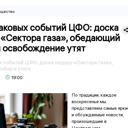
щество
аковых событий ЦФО: доска
 «Сектора газа», обедающий
и освобождение утят
 событий ЦФО: доска лидеру «Сектора газа»,
обер и утята
19:00
По традиции, каждое
воскресенье мы
представляем самые ярки
и обсуждаемые новости,
произошедшие в
Центральном