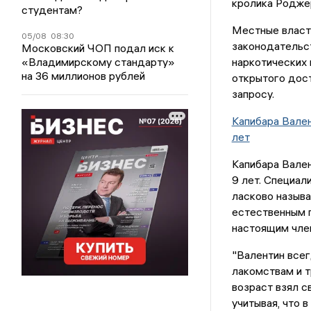
кролика Родже
студентам?
Местные власти
05/08
08:30
законодательс
Московский ЧОП подал иск к
«Владимирскому стандарту»
наркотических 
на 36 миллионов рублей
открытого дос
запросу.
Капибара Вален
лет
Капибара Вален
9 лет. Специал
ласково называ
естественным п
настоящим чле
"Валентин все
лакомствам и т
возраст взял с
учитывая, что 