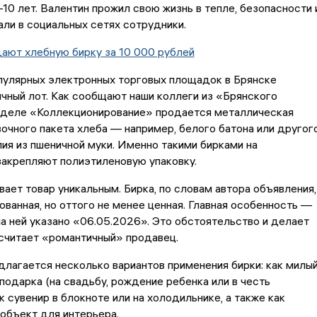
10 лет. Валентин прожил свою жизнь в тепле, безопасности 
сали в социальных сетях сотрудники.
ают хлебную бирку за 10 000 рублей
пулярных электронных торговых площадок в Брянске
чный лот. Как сообщают наши коллеги из «Брянского
азделе «Коллекционирование» продается металлическая
вочного пакета хлеба — например, белого батона или другог
ия из пшеничной муки. Именно такими бирками на
акрепляют полиэтиленовую упаковку.
ает товар уникальным. Бирка, по словам автора объявления,
ованная, но оттого не менее ценная. Главная особенность —
на ней указано «06.05.2026». Это обстоятельство и делает
 считает «романтичный» продавец.
длагается несколько вариантов применения бирки: как милы
подарка (на свадьбу, рождение ребенка или в честь
к сувенир в блокноте или на холодильнике, а также как
объект для интерьера.