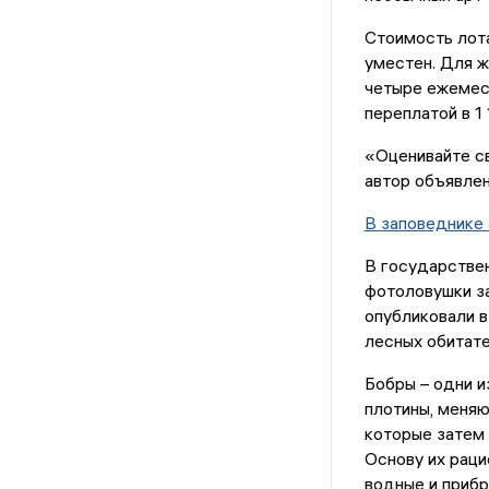
Стоимость лота
уместен. Для 
четыре ежемеся
переплатой в 1 
«Оценивайте с
автор объявлен
В заповеднике
В государстве
фотоловушки за
опубликовали в
лесных обитате
Бобры – одни и
плотины, меняю
которые затем 
Основу их раци
водные и прибр