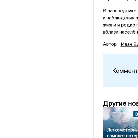
В заповеднике 
и наблюдения з
жизни и редко 
вблизи населён
Автор:
Иван В
Коммент
Другие но
Легкомоторн
самолёт поте