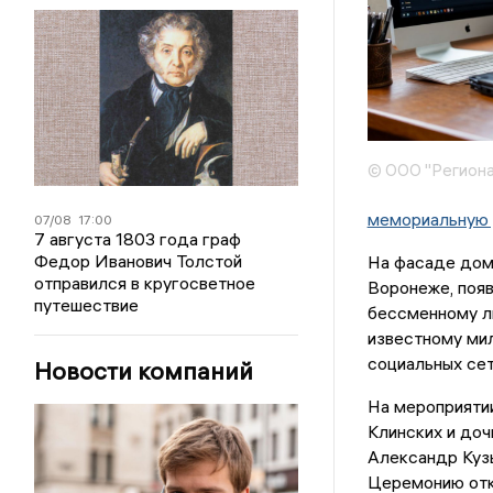
© ООО "Региона
мемориальную 
07/08
17:00
7 августа 1803 года граф
Федор Иванович Толстой
На фасаде дома
отправился в кругосветное
Воронеже, появ
путешествие
бессменному л
известному мил
социальных се
Новости компаний
На мероприятии
Клинских и доч
Александр Кузь
Церемонию откр