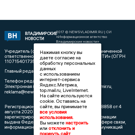
2017 © NEWSVLADIMIR.RU | СИ
ВЛАДИМИРСКИЕ
«Информационное агентство
НОВОСТИ
Владимирские новости»
Учредитель (соучредители): Общество с ограниченной
Нажимая кнопку вы
ответственностью «РЕГИОНАЛЬНЫЕ НОВОСТИ» (ОГРН
даете согласие на
1107154017354)
обработку персональных
данных
Главный редактор: Мазов С. А.
с использованием
интернет-сервиса
8 (4922) 666916
Телефон редакции:
Яндекс.Метрика,
info@newsvladimir.ru
Электронная почта редакции:
,
top.mail.ru, LiveInternet.
reklama@newsvladimir.ru
На сайте используются
cookie. Оставаясь на
сайте, вы принимаете
Регистрационный номер: серия Эл № ФС77-78858 от 4
августа 2020 г. согласно выписке из реестра
все условия
зарегистрированных средств массовой информации
использования.
выдана Федеральной службой по надзору в сфере связи,
Вы можете
настроить
информационных технологий и массовых коммуникаций
или
отклонить и
покинуть сайт