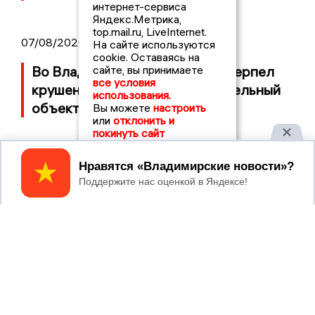
интернет-сервиса
Яндекс.Метрика,
top.mail.ru, LiveInternet.
07/08/2026 14:34
На сайте используются
cookie. Оставаясь на
сайте, вы принимаете
Во Владимирской области потерпел
все условия
крушение неопознанный летательный
использования.
объект
Вы можете
настроить
или
отклонить и
покинуть сайт
05/08/2026 08:30
Принять
Московский ЧОП подал иск к
«Владимирскому стандарту» на 36
миллионов рублей
04/08/2026 15:40
Дело застройщика ЖК «Поколение»