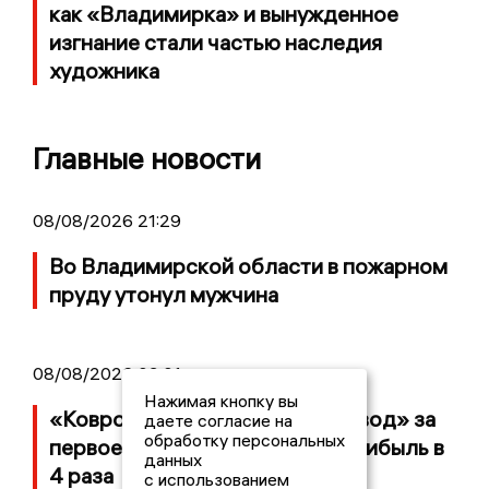
как «Владимирка» и вынужденное
изгнание стали частью наследия
художника
Главные новости
08/08/2026 21:29
Во Владимирской области в пожарном
пруду утонул мужчина
08/08/2026 09:01
Нажимая кнопку вы
«Ковровский механический завод» за
даете согласие на
обработку персональных
первое полугодие увеличил прибыль в
данных
4 раза
с использованием