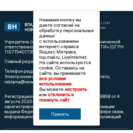
Нажимая кнопку вы
2017 © NEWSVLADIMIR.RU | СИ
даете согласие на
ВЛАДИМИРСКИЕ
«Информационное агентство
НОВОСТИ
обработку персональных
Владимирские новости»
данных
с использованием
Учредитель (соучредители): Общество с ограниченной
интернет-сервиса
ответственностью «РЕГИОНАЛЬНЫЕ НОВОСТИ» (ОГРН
Яндекс.Метрика,
1107154017354)
top.mail.ru, LiveInternet.
Главный редактор: Мазов С. А.
На сайте используются
cookie. Оставаясь на
8 (4922) 666916
Телефон редакции:
сайте, вы принимаете
info@newsvladimir.ru
Электронная почта редакции:
,
все условия
reklama@newsvladimir.ru
использования.
Вы можете
настроить
или
отклонить и
Регистрационный номер: серия Эл № ФС77-78858 от 4
покинуть сайт
августа 2020 г. согласно выписке из реестра
зарегистрированных средств массовой информации
выдана Федеральной службой по надзору в сфере связи,
Принять
информационных технологий и массовых коммуникаций