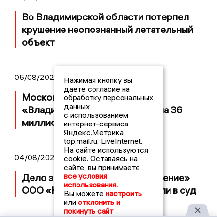
Во Владимирской области потерпел
крушение неопознанный летательный
объект
05/08/2026 08:30
Нажимая кнопку вы
даете согласие на
Московский ЧОП подал иск к
обработку персональных
данных
«Владимирскому стандарту» на 36
с использованием
миллионов рублей
интернет-сервиса
Яндекс.Метрика,
top.mail.ru, LiveInternet.
На сайте используются
04/08/2026 15:40
cookie. Оставаясь на
сайте, вы принимаете
все условия
Дело застройщика ЖК «Поколение»
использования.
ООО «Капитал Строй» передали в суд
Вы можете
настроить
или
отклонить и
покинуть сайт