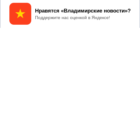
Принять
2017 © NEWSVLADIMIR.RU | СИ
ВЛАДИМИРСКИЕ
«Информационное агентство
НОВОСТИ
Владимирские новости»
Учредитель (соучредители): Общество с ограниченной
ответственностью «РЕГИОНАЛЬНЫЕ НОВОСТИ» (ОГРН
1107154017354)
Главный редактор: Мазов С. А.
8 (4922) 666916
Телефон редакции:
info@newsvladimir.ru
Электронная почта редакции:
,
reklama@newsvladimir.ru
Регистрационный номер: серия Эл № ФС77-78858 от 4
августа 2020 г. согласно выписке из реестра
зарегистрированных средств массовой информации
выдана Федеральной службой по надзору в сфере связи,
информационных технологий и массовых коммуникаций