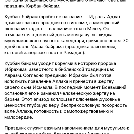
праздник Курбан-байрам.
Курбан-байрам (арабское название — Ид аль-Адха) —
один из главных праздников в исламе, знаменующий
окончание хаджа — паломничества в Мекку. Он
отмечается в десятый день месяца зу-ль-хиджа
мусульманского лунного календаря, примерно через 70
дней после Ураза-байрама (праздника разговения,
который завершает пост в Рамадан).
Курбан‑байрам уходит корнями в историю пророка
Ибрахима, известного в библейской традиции как
Авраам. Согласно преданию, Ибрахим был готов
исполнить повеление Аллаха и принести в жертву
своего сына Исмаила. В последний момент Всевышний
остановил его и заменил человеческую жертву на
барана. Этот эпизод воплощает ключевые духовные
ценности: глубокую веру, беспрекословную покорность
воле Аллаха, готовность к самопожертвованию и
милосердие.
Праздник служит важным напоминанием для мусульман:
он побуждает их быть благодарными Аллаху за