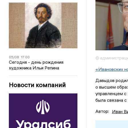
05/08
17:00
© администраци
Сегодня - день рождения
художника Ильи Репина
«Ивановских н
Давыдов родил
Новости компаний
о высшем образ
управленцем с 
была связана с
Автор:
Иван В