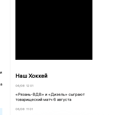
-
и
Наш Хоккей
ра
06/08
12:01
«Рязань-ВДВ» и «Дизель» сыграют
товарищеский матч 6 августа
06/08
11:01