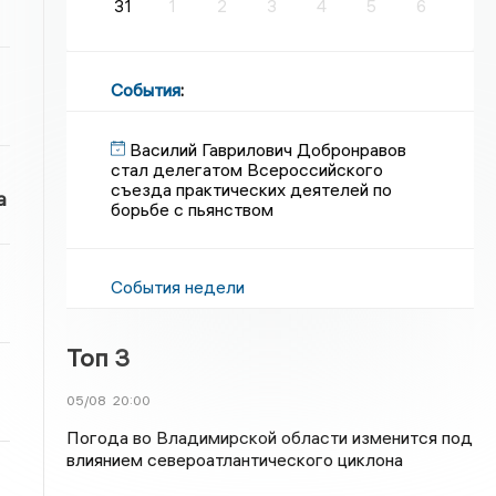
31
1
2
3
4
5
6
События
:
Василий Гаврилович Добронравов
стал делегатом Всероссийского
съезда практических деятелей по
а
борьбе с пьянством
События недели
Топ 3
05/08
20:00
Погода во Владимирской области изменится под
влиянием североатлантического циклона