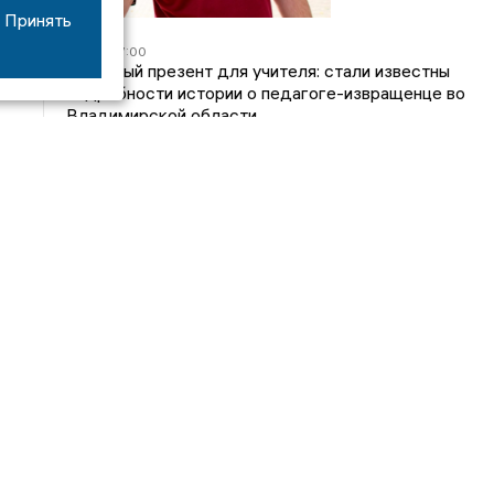
Принять
05/08
17:00
Странный презент для учителя: стали известны
подробности истории о педагоге-извращенце во
Владимирской области
04/08
15:40
Дело застройщика ЖК «Поколение» ООО
«Капитал Строй» передали в суд
24/07
09:01
Обещали - не сделали: детский сад в
ЖК «Отражение» так и не открылся, хотя сроки
давно прошли
14/07
16:05
Владимирский облсуд сократил на один месяц
приговор экс-главе владимирского Минздрава
Янину
Интервью