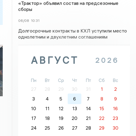
«Трактор» объявил состав на предсезонные
сборы
06/08
10:31
Долгосрочные контракты в КХЛ уступили место
однолетним и двухлетним соглашениям
АВГУСТ
2026
Пн
Вт
Ср
Чт
Пт
Сб
Вс
27
28
29
30
31
1
2
3
4
5
6
7
8
9
10
11
12
13
14
15
16
17
18
19
20
21
22
23
24
25
26
27
28
29
30