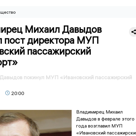
щество
ирец Михаил Давыдов
л пост директора МУП
вский пассажирский
орт»
Давыдов покинул МУП «Ивановский пассажирский
20:00
Владимирец Михаил
Давыдов в феврале этого
года возглавил МУП
«Ивановский пассажирски