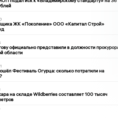
ЧОП подал иск к «Владимирскому стандарту» на 36
ублей
0
йщика ЖК «Поколение» ООО «Капитал Строй»
уд
6
ову официально представили в должности прокурор
й области
1
ошёл Фестиваль Огурца: сколько потратили на
?
3
ра на складе Wildberries составляет 100 тысяч
метров
2