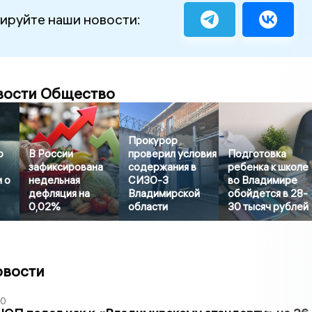
ируйте наши новости:
вости Общество
Прокурор
ю
В России
проверил условия
Подготовка
зафиксирована
содержания в
ребенка к школе
 о
недельная
СИЗО-3
во Владимире
дефляция на
Владимирской
обойдется в 28-
0,02%
области
30 тысяч рублей
овости
30