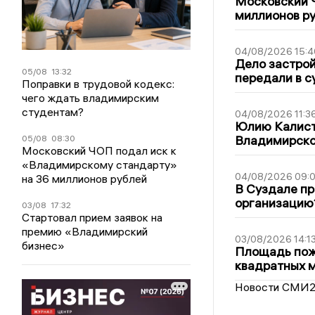
Московский 
миллионов р
04/08/2026 15:4
Дело застро
05/08
13:32
передали в с
Поправки в трудовой кодекс:
чего ждать владимирским
студентам?
04/08/2026 11:3
Юлию Калист
Владимирско
05/08
08:30
Московский ЧОП подал иск к
«Владимирскому стандарту»
04/08/2026 09:0
на 36 миллионов рублей
В Суздале пр
организацию
03/08
17:32
Стартовал прием заявок на
премию «Владимирский
03/08/2026 14:1
бизнес»
Площадь пожа
квадратных 
Новости СМИ