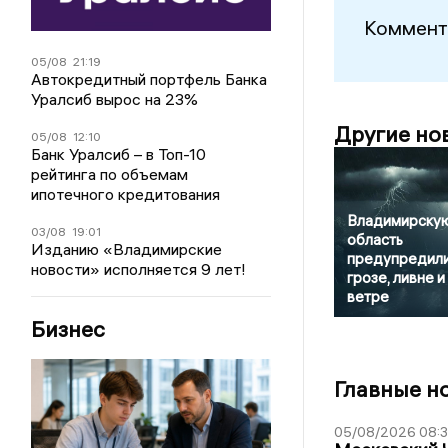
Коммент
05/08
21:19
Автокредитный портфель Банка
Уралсиб вырос на 23%
Другие но
05/08
12:10
Банк Уралсиб – в Топ-10
рейтинга по объемам
ипотечного кредитования
Владимирску
03/08
19:01
область
Изданию «Владимирские
предупредили
новости» исполняется 9 лет!
грозе, ливне и
ветре
Бизнес
Главные н
05/08/2026 08: