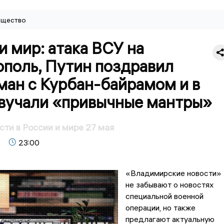
щество
и мир: атака ВСУ на
ополь, Путин поздравил
ман с Курбан-байрамом и в
вучали «привычные мантры»
сти в России и мире 27 мая
23:00
«Владимирские новости»
не забывают о новостях
специальной военной
операции, но также
предлагают актуальную