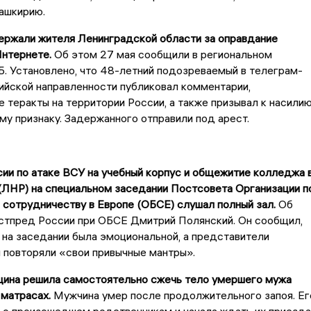
Башкирию.
ержали жителя Ленинградской области за оправдание
Интернете.
Об этом 27 мая сообщили в региональном
. Установлено, что 48-летний подозреваемый в телеграм-
ийской направленности публиковал комментарии,
теракты на территории России, а также призывал к насили
му признаку. Задержанного отправили под арест.
ии по атаке ВСУ на учебный корпус и общежитие колледжа 
(ЛНР) на специальном заседании Постсовета Организации п
 сотрудничеству в Европе (ОБСЕ) слушал полный зал.
Об
остпред России при ОБСЕ Дмитрий Полянский. Он сообщил,
 на заседании была эмоциональной, а представители
 повторяли «свои привычные мантры».
щина решила самостоятельно сжечь тело умершего мужа
 матрасах.
Мужчина умер после продолжительного запоя. Ег