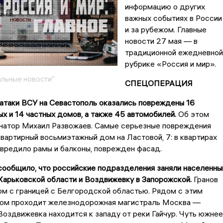
информацию о других
важных событиях в России
и за рубежом. Главные
новости 27 мая — в
традиционной ежедневной
рубрике «Россия и мир».
льные новости"
СПЕЦОПЕРАЦИЯ
 атаки ВСУ на Севастополь оказались повреждены 16
х и 14 частных домов, а также 45 автомобилей.
Об этом
натор Михаил Развожаев. Самые серьезные повреждения
вартирный восьмиэтажный дом на Ластовой, 7: в квартирах
овредило рамы и балконы, поврежден фасад.
сообщило, что российские подразделения заняли населенны
 Харьковской области и Воздвижевку в Запорожской.
Гранов
м с границей с Белгородской областью. Рядом с этим
ом проходит железнодорожная магистраль Москва —
оздвижевка находится к западу от реки Гайчур. Чуть южнее