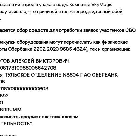
вышла из строя и упала в воду. Компания SkyMagic,
шоу, заявила, что причиной стал «непредвиденный сбой
.
дется сбор средств для отработки заявок участников СВО
акупки оборудования могут перечислить как физические
рты Сбербанка 2202 2023 9685 4824), так и организации:
ЗОТОВ АЛЕКСЕЙ ВИКТОРОВИЧ
 40817810966005642708
еля: ТУЛЬСКОЕ ОТДЕЛЕНИЕ N8604 ПАО СБЕРБАНК
08
0101810300000000608
893
01
SABRRUMM
указывать предмет платежа словом
ТЕЛЬНОСТЬ".
икторов