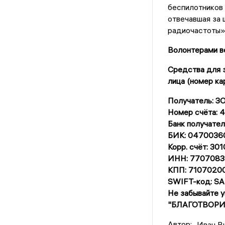
беспилотников 
отвечавшая за 
радиочастоты»
Волонтерами ве
Средства для з
лица (номер ка
Получатель: 
Номер счёта:
Банк получат
БИК: 0470036
Корр. счёт: 3
ИНН: 7707083
КПП: 7107020
SWIFT-код: 
Не забывайте 
"БЛАГОТВОРИ
Автор:
Иван В