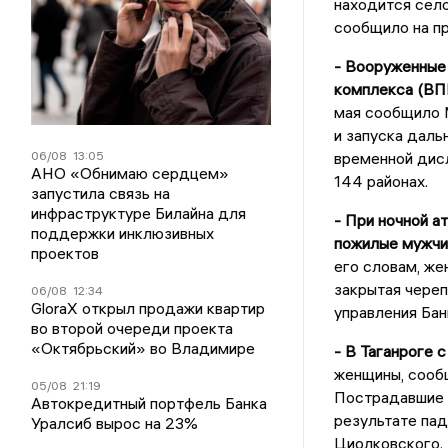
находится село
сообщило на п
- Вооруженные
комплекса (ВПК
мая сообщило 
и запуска даль
06/08
13:05
временной дисл
АНО «Обнимаю сердцем»
144 районах.
запустила связь на
инфраструктуре Билайна для
- При ночной а
поддержки инклюзивных
пожилые мужчи
проектов
его словам, же
закрытая чере
06/08
12:34
GloraX открыл продажи квартир
управления Бан
во второй очереди проекта
«Октябрьский» во Владимире
- В Таганроге с
женщины, сооб
05/08
21:19
Пострадавшие г
Автокредитный портфель Банка
результате пад
Уралсиб вырос на 23%
Циолковского. 