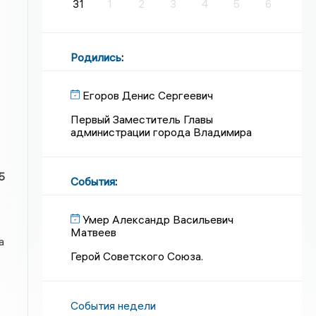
31
1
2
3
4
5
6
Родились
:
Егоров Денис Сергеевич
Первый Заместитель Главы
администрации города Владимира
5
События
:
Умер Александр Васильевич
Матвеев
а
Герой Советского Союза.
События недели