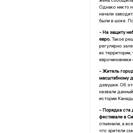
жена сообщила
Однако никто н
начали заводит
были в шоке. П
- На защиту не
евро.
Такое реш
регулярно зале
их территории,
еврочиновники
- Житель город
масштабному д
девушки. Об э
назвали данны
истории Канад
- Порядка ста 
фестивале в Си
отменили, а вс
что зрители см