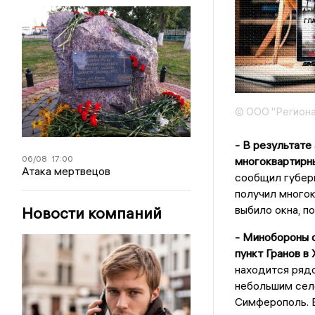
© ООО "Региона
- В результате
06/08
17:00
многоквартирны
Атака мертвецов
сообщил губер
получил многок
выбило окна, п
Новости компаний
- Минобороны 
пункт Гранов в
находится рядо
небольшим сел
Симферополь. В