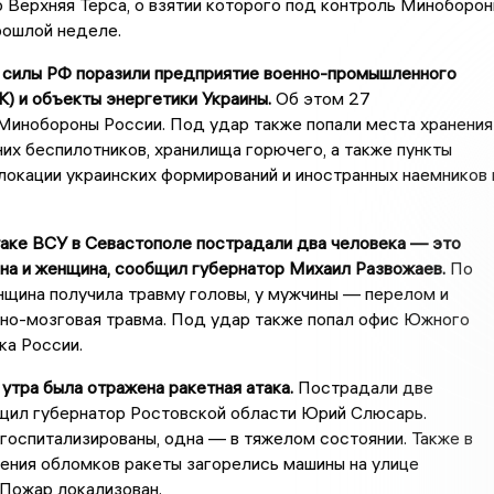
 Верхняя Терса, о взятии которого под контроль Миноборо
рошлой неделе.
 силы РФ поразили предприятие военно-промышленного
) и объекты энергетики Украины.
Об этом 27
Минобороны России. Под удар также попали места хранения
них беспилотников, хранилища горючего, а также пункты
окации украинских формирований и иностранных наемников 
таке ВСУ в Севастополе пострадали два человека — это
на и женщина, сообщил губернатор Михаил Развожаев.
По
нщина получила травму головы, у мужчины — перелом и
пно-мозговая травма. Под удар также попал офис Южного
ка России.
 утра была отражена ракетная атака.
Пострадали две
щил губернатор Ростовской области Юрий Слюсарь.
оспитализированы, одна — в тяжелом состоянии. Также в
ения обломков ракеты загорелись машины на улице
Пожар локализован.