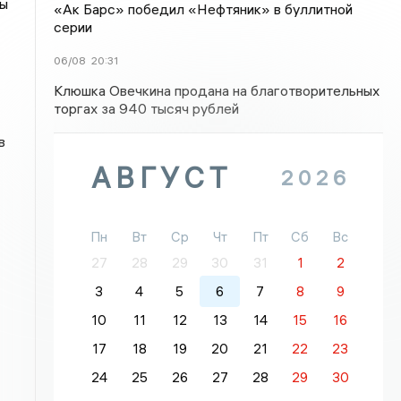
ны
«Ак Барс» победил «Нефтяник» в буллитной
серии
06/08
20:31
Клюшка Овечкина продана на благотворительных
торгах за 940 тысяч рублей
в
АВГУСТ
2026
Пн
Вт
Ср
Чт
Пт
Сб
Вс
27
28
29
30
31
1
2
3
4
5
6
7
8
9
10
11
12
13
14
15
16
17
18
19
20
21
22
23
24
25
26
27
28
29
30