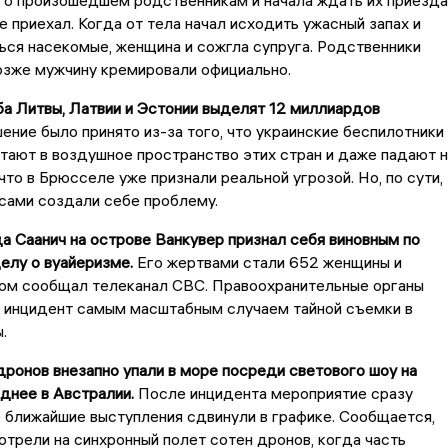
 о произошедшем родственникам и начала ждать их приезда
е приехал. Когда от тела начал исходить ужасный запах и
ься насекомые, женщина и сожгла супруга. Родственники
озже мужчину кремировали официально.
ба Литвы, Латвии и Эстонии выделят 12 миллиардов
ение было принято из-за того, что украинские беспилотники
тают в воздушное пространство этих стран и даже падают н
 что в Брюсселе уже признали реальной угрозой. Но, по сути,
 сами создали себе проблему.
а Саанич на острове Ванкувер признал себя виновным по
елу о вуайеризме.
Его жертвами стали 652 женщины и
том сообщал телеканал CBC. Правоохранительные органы
й инцидент самым масштабным случаем тайной съемки в
ы.
дронов внезапно упали в море посреди светового шоу на
днее в Австралии.
После инцидента мероприятие сразу
е ближайшие выступления сдвинули в графике. Сообщается,
отрели на синхронный полет сотен дронов, когда часть