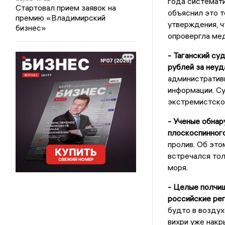
года системати
Стартовал прием заявок на
объяснил это т
премию «Владимирский
утверждения, ч
бизнес»
опровергла ме
- Таганский су
рублей за неуд
административ
информации. Су
экстремистской
- Ученые обнар
плоскоспинного
пролив. Об это
встречался тол
моря.
- Целые полчищ
российские рег
будто в воздух
вихри уже накр