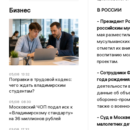
Бизнес
В РОССИИ
- Президент Р
российским му
мая разместили
мусульманских 
отметил их вни
воспитанию мо
проектам.
- Сотрудники Ф
05/08
13:32
Поправки в трудовой кодекс:
года рождения
чего ждать владимирским
деятельности в
студентам?
данные об объе
оборонно-пром
05/08
08:30
также о военно
Московский ЧОП подал иск к
«Владимирскому стандарту»
- Суд в Москве
на 36 миллионов рублей
малолетних де
03/08
17:32