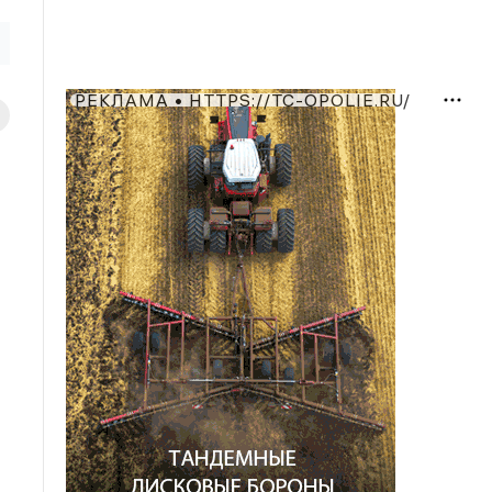
РЕКЛАМА • HTTPS://TC-OPOLIE.RU/