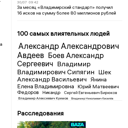
.
30/07
09:42
За месяц «Владимирский стандарт» получил
16 исков на сумму более 80 миллионов рублей
100 самых влиятельных людей
Александр Александрович
а
Авдеев
Боев Александр
Сергеевич
Владимир
Владимирович Сипягин
Шек
Александр Васильевич
Янина
Елена Владимировна
Юрий Матвеевич
Федоров
Никандр
Сергей Евгеньевич Бирюков
Владимир Алексеевич Куимов
Владимир Николаевич Киселёв
Расследования