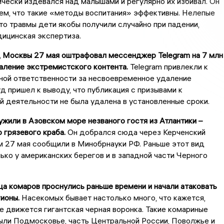
чески издевался над малышами и регулярно их избивал. Он
ем, что такие «методы воспитания» эффективны. Нелепые
то травмы дети якобы получили случайно при падении,
дицинская экспертиза.
д Москвы 27 мая оштрафовал мессенджер Telegram на 7 млн
аление экстремистского контента.
Telegram привлекли к
ной ответственности за несвоевременное удаление
д пришел к выводу, что публикация с призывами к
 деятельности не была удалена в установленные сроки.
ужили в Азовском море незваного гостя из Атлантики –
 грязевого краба.
Он добрался сюда через Керченский
м 27 мая сообщили в Минобрнауки РФ. Раньше этот вид
ько у американских берегов и в западной части Черного
а комаров проснулись раньше времени и начали атаковать
ионы.
Насекомых бывает настолько много, что кажется,
е движется гигантская черная воронка. Такие комариные
ыли Подмосковье, часть Центральной России, Поволжье и