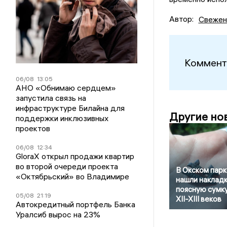
Автор:
Свежен
Коммент
06/08
13:05
АНО «Обнимаю сердцем»
запустила связь на
инфраструктуре Билайна для
Другие но
поддержки инклюзивных
проектов
06/08
12:34
GloraX открыл продажи квартир
во второй очереди проекта
В Окском парк
«Октябрьский» во Владимире
нашли накладк
поясную сумк
05/08
21:19
XII-XIII веков
Автокредитный портфель Банка
Уралсиб вырос на 23%