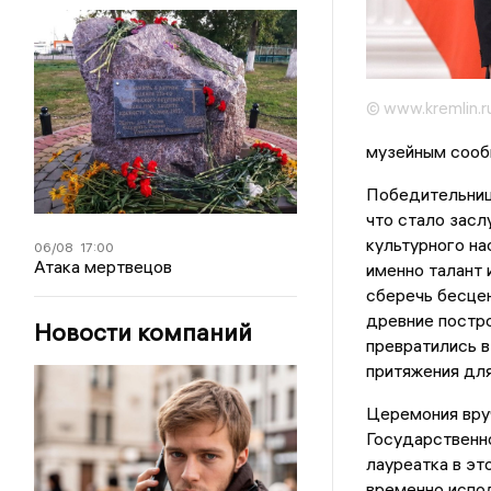
© www.kremlin.r
музейным сообщ
Победительниц
что стало засл
культурного на
06/08
17:00
Атака мертвецов
именно талант 
сберечь бесце
древние постро
Новости компаний
превратились в
притяжения для
Церемония вру
Государственн
лауреатка в эт
временно испо