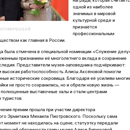
награды, которая считает
одной из наиболее
значимых в мировой
культурной среде и
признаётся
u/славатруд.рф
профессиональным
еством как главная в России.
а была отмечена в специальной номинации «Служение делу»
уженным признанием её многолетнего вклада в сохранение
следия. Представители музея‑заповедника подчёркивают:
и высокая работоспособность Алисы Аксёновой помогли
нные исторические сокровища. Благодаря её усилиям многи
йки не просто сохранились, но и обрели новую жизнь —
 полноценные выставочные залы и стали центрами
 туристов.
чения премии прошла при участии директора
ого Эрмитажа Михаила Пиотровского. Поскольку сама
от момент не находилась на сцене, статуэтку передали
лняющей обязанности главы музея Алисе Бирюковой.