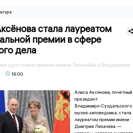
льтура
ксёнова стала лауреатом
альной премии в сфере
ого дела
ва удостоена премии имени Лихачёва в Владимире
16:00
Алиса Аксёнова, почётный
президент
Владимиро‑Суздальского
музея‑заповедника, стала
лауреатом премии имени
Дмитрия Лихачёва —