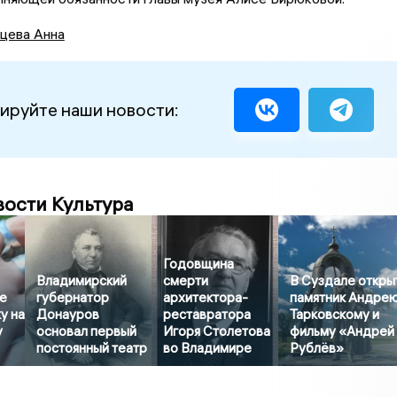
цева Анна
ируйте наши новости:
вости Культура
Годовщина
Владимирский
смерти
В Суздале откры
е
губернатор
архитектора-
памятник Андре
у на
Донауров
реставратора
Тарковскому и
у
основал первый
Игоря Столетова
фильму «Андрей
постоянный театр
во Владимире
Рублёв»