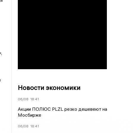
ся
,
е
Новости экономики
06/08
18:41
Акции ПОЛЮС PLZL резко дешевеют на
Мосбирже
06/08
18:41