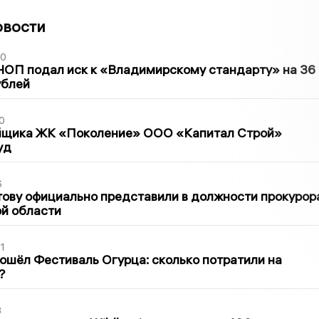
овости
30
ЧОП подал иск к «Владимирскому стандарту» на 36
ублей
0
йщика ЖК «Поколение» ООО «Капитал Строй»
уд
6
ову официально представили в должности прокурор
й области
1
ошёл Фестиваль Огурца: сколько потратили на
?
3