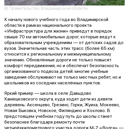
© Правительство Владимирской области
К началу нового учебного года во Владимирской
области в рамках национального проекта
«Инфраструктура для жизни» приведут в порядок
свыше 70 км автомобильных дорог, которые ведут к
образовательным учреждениям — от детских садов до
вузов. Значительная часть этих трасс (более 65 км)
относится к региональному и межмуниципальному
значению. Обновлённые дороги не только повысят
комфорт передвижения, но и обеспечат безопасность
организованного подвоза детей: многие учебные
заведения обслуживают не только местных ребят, но и
школьников из соседних населённых пунктов.
Яркий пример — школа в селе Давыдово
Камешковского округа, куда ходят дети из девяти
деревень: Аксенцево, Грезино, Горки, Жуиха, Мокеево,
Новая Быковка, Новское, Филяндино и Хохлово. В
предстоящем учебном году путь до школы станет
безопаснее благодаря ремонту почти
четырёхкилометрового участка дороги М‑7 «Волга» —