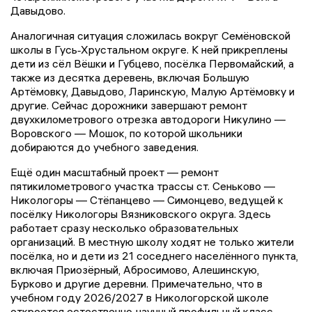
Давыдово.
Аналогичная ситуация сложилась вокруг Семёновской
школы в Гусь‑Хрустальном округе. К ней прикреплены
дети из сёл Вёшки и Губцево, посёлка Первомайский, а
также из десятка деревень, включая Большую
Артёмовку, Давыдово, Ларинскую, Малую Артёмовку и
другие. Сейчас дорожники завершают ремонт
двухкилометрового отрезка автодороги Никулино —
Воровского — Мошок, по которой школьники
добираются до учебного заведения.
Ещё один масштабный проект — ремонт
пятикилометрового участка трассы ст. Сеньково —
Никологоры — Стёпанцево — Симонцево, ведущей к
посёлку Никологоры Вязниковского округа. Здесь
работает сразу несколько образовательных
организаций. В местную школу ходят не только жители
посёлка, но и дети из 21 соседнего населённого пункта,
включая Приозёрный, Абросимово, Алешинскую,
Бурково и другие деревни. Примечательно, что в
учебном году 2026/2027 в Никологорской школе
откроется естественно‑научный профильный класс.