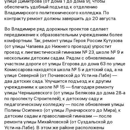
улице Димитрова (от дома 1 до дома 9), чтобы
обеспечить удобный подъезд к отделению
Владимирского политехнического колледжа. По
контракту ремонт должны завершить до 20 августа.
Во Владимире ряд дорожных проектов сделает
передвижение к образовательным учреждениям более
комфортным. Так, ремонт улицы Героя России Кутузова
(от улицы Чапаева до Нижнего проезда) упростит
проезд к лингвистической гимназии № 23, школе № 9 и
нескольким детским садам. Рядом с обновляемым
участком дороги от улицы Егорова до дома 63 по улице
Комиссарова находятся школа № 5 и детский сад, а на
улице Северной (от Почаевской до Усти‑на‑Лабе) —
два детских сада. Улучшится подъезд и к другим
учреждениям: к школе № 15 — благодаря ремонту
улицы Чернышевского (от улицы Белякова до дома 28‑а
по проспекту Строителей), к детскому саду и
педагогическому колледжу — после обновления улицы
Полины Осипенко (от улицы Луначарского до Мира), к
детским садам и православной гимназии — после
ремонта улицы Михайловской (от Суздальской до
Усти‑на‑Лабе). В этом же районе расположены