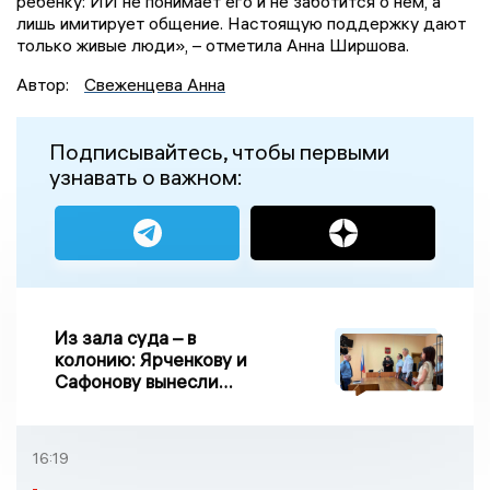
ребенку: ИИ не понимает его и не заботится о нем, а
лишь имитирует общение. Настоящую поддержку дают
только живые люди», – отметила Анна Ширшова.
Автор:
Свеженцева Анна
Подписывайтесь, чтобы первыми
узнавать о важном:
Из зала суда – в
колонию: Ярченкову и
Сафонову вынесли
приговор по делу о
взятке
16:19