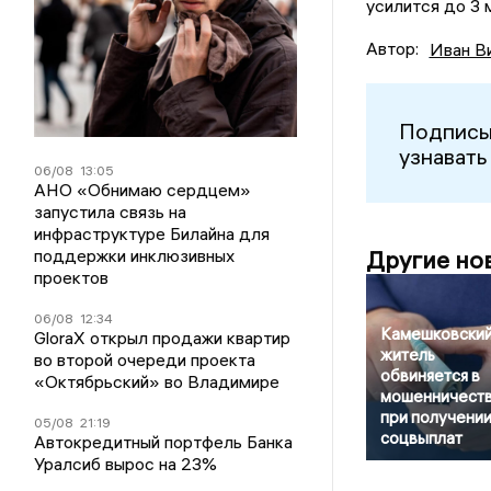
усилится до 3 м
Автор:
Иван В
Подписы
узнавать
06/08
13:05
АНО «Обнимаю сердцем»
запустила связь на
инфраструктуре Билайна для
поддержки инклюзивных
Другие но
проектов
06/08
12:34
Камешковски
GloraX открыл продажи квартир
житель
во второй очереди проекта
обвиняется в
«Октябрьский» во Владимире
мошенничест
при получени
05/08
21:19
соцвыплат
Автокредитный портфель Банка
Уралсиб вырос на 23%