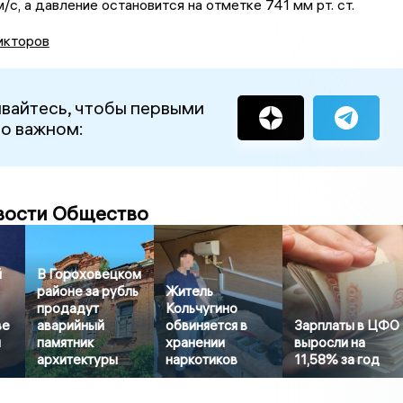
/с, а давление остановится на отметке 741 мм рт. ст.
икторов
вайтесь, чтобы первыми
 о важном:
вости Общество
й
В Гороховецком
районе за рубль
Житель
продадут
Кольчугино
ве
аварийный
обвиняется в
Зарплаты в ЦФО
и
памятник
хранении
выросли на
архитектуры
наркотиков
11,58% за год