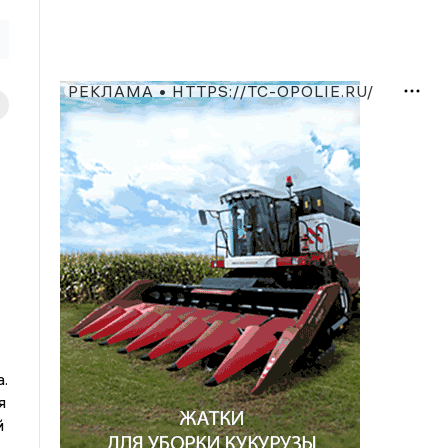
РЕКЛАМА • HTTPS://TC-OPOLIE.RU/
.
я
й