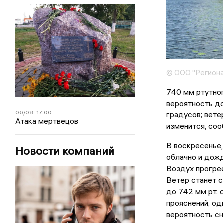
© ООО "Региона
740 мм ртутног
вероятность д
06/08
17:00
градусов; вете
Атака мертвецов
изменится, со
В воскресенье,
Новости компаний
облачно и дожд
Воздух прогрее
Ветер станет с
до 742 мм рт. 
прояснений, од
вероятность сн