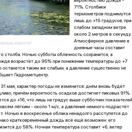
вероятностью дождя -
71%. Столбики
термометров поднимутся
лишь до +15 градусов, при
слабом западном ветре
около 2 метров в секунду.
Атмосферное давление в
льные новости"
дневные часы составит
о столба. Ночью субботы облачность сохранится, а
ождя возрастёт до 95% при понижении температуры до +7
р останется таким же слабым, а давление существенно не
общает Гидрометцентр.
 31 мая, характер погоды не изменится: днём вновь будет
ливо, причём вероятность осадков достигнет пиковых 91%.
тся до +16, что лишь на градус выше субботних показателей
овсем лёгким - около 1 м/с, а давление немного подрастёт
ст. Ночью в воскресенье облака ненадолго расступятся до
нако кратковременный дождь всё ещё возможен: его
изится до 58%. Ночная температура составит +6, ветер