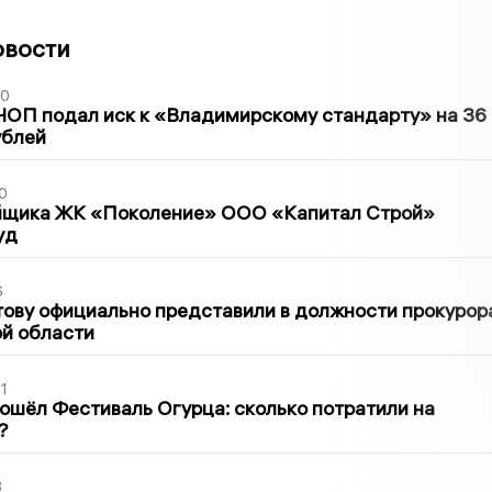
овости
30
ЧОП подал иск к «Владимирскому стандарту» на 36
ублей
0
йщика ЖК «Поколение» ООО «Капитал Строй»
уд
6
ову официально представили в должности прокурор
й области
1
ошёл Фестиваль Огурца: сколько потратили на
?
3