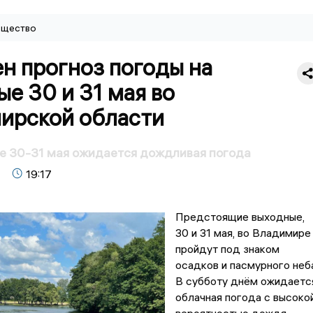
щество
н прогноз погоды на
е 30 и 31 мая во
ирской области
е 30-31 мая ожидается дождливая погода
19:17
Предстоящие выходные,
30 и 31 мая, во Владимире
пройдут под знаком
осадков и пасмурного неба
В субботу днём ожидаетс
облачная погода с высоко