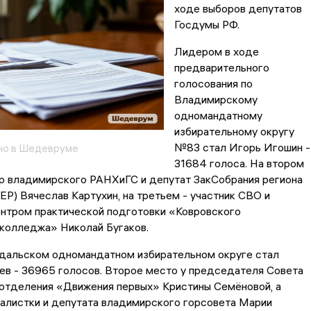
ходе выборов депутатов
Госдумы РФ.
Лидером в ходе
предварительного
голосования по
Владимирскому
одномандатному
избирательному округу
№83 стал Игорь Игошин -
но в Шедевруме
31684 голоса. На втором
р владимирского РАНХиГС и депутат ЗакСобрания региона
 ЕР) Вячеслав Картухин, на третьем - участник СВО и
нтром практической подготовки «Ковровского
 колледжа» Николай Бугаков.
дальском одномандатном избирательном округе стал
ев - 36965 голосов. Второе место у председателя Совета
 отделения «Движения первых» Кристины Семёновой, а
налистки и депутата владимирского горсовета Марии