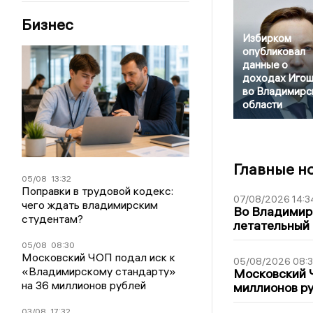
Бизнес
Избирком
опубликовал
данные о
доходах Игош
во Владимирс
области
Главные н
05/08
13:32
Поправки в трудовой кодекс:
07/08/2026 14:3
чего ждать владимирским
Во Владимир
студентам?
летательный
05/08
08:30
Московский ЧОП подал иск к
05/08/2026 08:
«Владимирскому стандарту»
Московский 
на 36 миллионов рублей
миллионов р
03/08
17:32