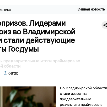
Главная новость
литика
рпризов. Лидерами
риз во Владимирской
и стали действующие
ты Госдумы
ы предварительные итоги праймериз во
й области
09:30
Во Владимирской области
стали известны
предварительные
результаты праймериз в