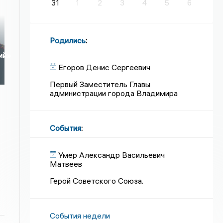
31
1
2
3
4
5
6
Родились
:
ий»
Егоров Денис Сергеевич
Первый Заместитель Главы
администрации города Владимира
События
:
Умер Александр Васильевич
Матвеев
Герой Советского Союза.
События недели