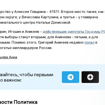
рство у Алексея Говырина - 41511. Второе место также, как 
м округе, у Вячеслава Картухина, а третье - у главврача
инатального центра Натальи Денисовой.
рин, Игошин и Аникеев -
действующие депутаты Госдумы Р
ти выборы станут вторыми, для Аникеева - пятыми, а для
ьмыми. Помимо этого, Григорий Аникеев недавно
попал
в
богатых миллиардеров России.
цева Анна
вайтесь, чтобы первыми
 о важном:
вости Политика