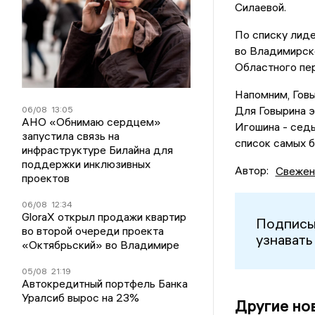
Силаевой.
По списку лиде
во Владимирско
Областного пер
Напомним, Говы
Для Говырина э
06/08
13:05
АНО «Обнимаю сердцем»
Игошина - сед
запустила связь на
список самых 
инфраструктуре Билайна для
поддержки инклюзивных
Автор:
Свежен
проектов
06/08
12:34
GloraX открыл продажи квартир
Подписы
во второй очереди проекта
узнавать
«Октябрьский» во Владимире
05/08
21:19
Автокредитный портфель Банка
Уралсиб вырос на 23%
Другие но