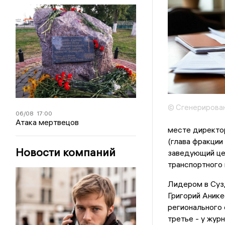
© Сгенерирова
06/08
17:00
Атака мертвецов
месте директо
(глава фракции
Новости компаний
заведующий це
транспортного
Лидером в Суз
Григорий Анике
регионального
третье - у жур