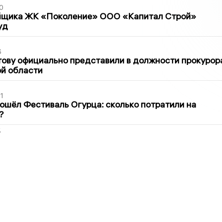
0
йщика ЖК «Поколение» ООО «Капитал Строй»
уд
6
ову официально представили в должности прокурор
й области
1
ошёл Фестиваль Огурца: сколько потратили на
?
2