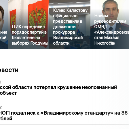
Юлию Калистову
официально
Новым
представили в
руководителем
ЦИК определил
должности
ОМВД
ина
порядок партий в
прокурора
«Александровск
кой
бюллетене на
Владимирской
стал Михаил
выборах Госдумы
области
Никогосян
овости
4
ской области потерпел крушение неопознанный
 объект
30
ЧОП подал иск к «Владимирскому стандарту» на 36
ублей