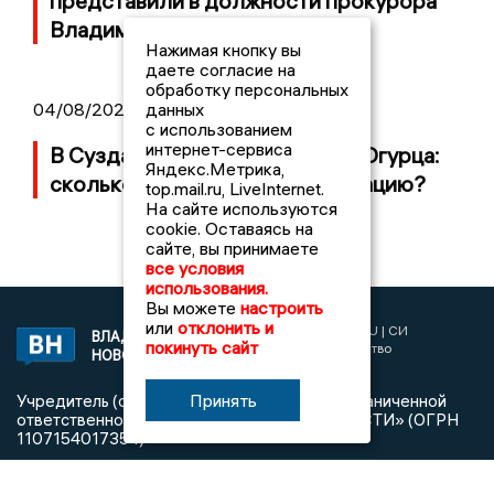
представили в должности прокурора
Владимирской области
Нажимая кнопку вы
даете согласие на
обработку персональных
04/08/2026 09:01
данных
с использованием
интернет-сервиса
В Суздале прошёл Фестиваль Огурца:
Яндекс.Метрика,
сколько потратили на организацию?
top.mail.ru, LiveInternet.
На сайте используются
cookie. Оставаясь на
сайте, вы принимаете
все условия
использования.
Вы можете
настроить
или
отклонить и
2017 © NEWSVLADIMIR.RU | СИ
ВЛАДИМИРСКИЕ
покинуть сайт
«Информационное агентство
НОВОСТИ
Владимирские новости»
Принять
Учредитель (соучредители): Общество с ограниченной
ответственностью «РЕГИОНАЛЬНЫЕ НОВОСТИ» (ОГРН
1107154017354)
Главный редактор: Мазов С. А.