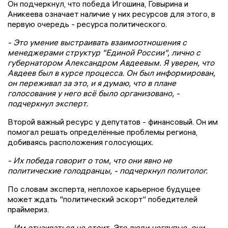
Он подчеркнул, что победа Игошина, Говырина и
Аникеева означает наличие у них ресурсов для этого, в
первую очередь - ресурса политического.
- Это умение выстраивать взаимоотношения с
менеджерами структур "Единой России", лично с
губернатором Александром Авдеевым. Я уверен, что
Авдеев был в курсе процесса. Он был информирован,
он переживал за это, и я думаю, что в плане
голосования у него всё было организовано, -
подчеркнул эксперт.
Второй важный ресурс у депутатов - финансовый. Он им
помогал решать определённые проблемы региона,
добиваясь расположения голосующих.
- Их победа говорит о том, что они явно не
политические голодранцы, - подчеркнул политолог.
По словам эксперта, неплохое карьерное будущее
может ждать "политический эскорт" победителей
праймериз.
- Им отчаиваться не стоит. Это люди неглупые, они