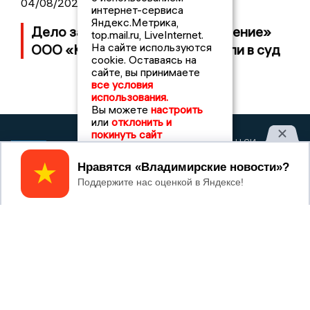
04/08/2026 15:40
интернет-сервиса
Яндекс.Метрика,
Дело застройщика ЖК «Поколение»
top.mail.ru, LiveInternet.
На сайте используются
ООО «Капитал Строй» передали в суд
cookie. Оставаясь на
сайте, вы принимаете
все условия
использования.
Вы можете
настроить
или
отклонить и
покинуть сайт
2017 © NEWSVLADIMIR.RU | СИ
ВЛАДИМИРСКИЕ
«Информационное агентство
НОВОСТИ
Владимирские новости»
Принять
Учредитель (соучредители): Общество с ограниченной
ответственностью «РЕГИОНАЛЬНЫЕ НОВОСТИ» (ОГРН
1107154017354)
Главный редактор: Мазов С. А.
8 (4922) 666916
Телефон редакции:
info@newsvladimir.ru
Электронная почта редакции:
,
reklama@newsvladimir.ru