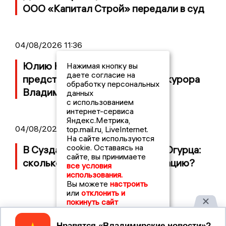
ООО «Капитал Строй» передали в суд
04/08/2026 11:36
Юлию Калистову официально
Нажимая кнопку вы
даете согласие на
представили в должности прокурора
обработку персональных
Владимирской области
данных
с использованием
интернет-сервиса
Яндекс.Метрика,
04/08/2026 09:01
top.mail.ru, LiveInternet.
На сайте используются
cookie. Оставаясь на
В Суздале прошёл Фестиваль Огурца:
сайте, вы принимаете
сколько потратили на организацию?
все условия
использования.
Вы можете
настроить
или
отклонить и
покинуть сайт