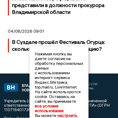
представили в должности прокурора
Владимирской области
04/08/2026 09:01
В Суздале прошёл Фестиваль Огурца:
сколько потратили на организацию?
Нажимая кнопку вы
даете согласие на
обработку персональных
данных
с использованием
интернет-сервиса
Яндекс.Метрика,
2017 © NEWSVLADIMIR.RU | СИ
ВЛАДИМИРСКИЕ
top.mail.ru, LiveInternet.
«Информационное агентство
НОВОСТИ
На сайте используются
Владимирские новости»
cookie. Оставаясь на
Учредитель (соучредители): Общество с ограниченной
сайте, вы принимаете
ответственностью «РЕГИОНАЛЬНЫЕ НОВОСТИ» (ОГРН
все условия
1107154017354)
использования.
Вы можете
настроить