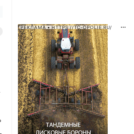
РЕКЛАМА • HTTPS://TC-OPOLIE.RU/
т
о