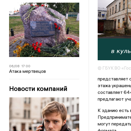
06/08
17:00
© ГБУК ВО «Го
Атака мертвецов
представляет с
этажа украшен
Новости компаний
составляет 644
предлагают уча
К зданию есть
Предпринимате
могут передать
формата.