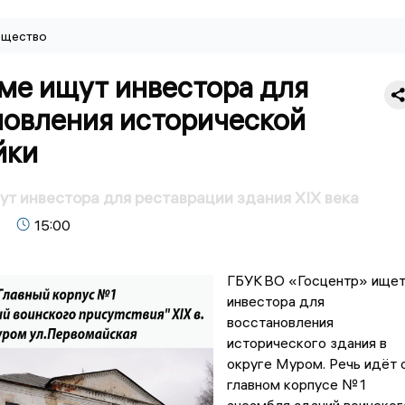
щество
ме ищут инвестора для
новления исторической
йки
т инвестора для реставрации здания XIX века
15:00
ГБУК ВО «Госцентр» ище
инвестора для
восстановления
исторического здания в
округе Муром. Речь идёт 
главном корпусе № 1