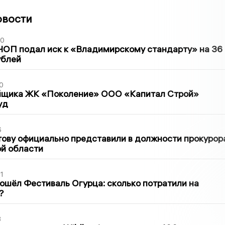
овости
30
ЧОП подал иск к «Владимирскому стандарту» на 36
ублей
0
йщика ЖК «Поколение» ООО «Капитал Строй»
уд
6
ову официально представили в должности прокурор
й области
1
ошёл Фестиваль Огурца: сколько потратили на
?
3