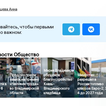
цева Анна
вайтесь, чтобы первыми
 о важном:
вости Общество
Мэрия Владимира
Продлён приём
обсудила
Мишустин
заявок на премию
благоустройство
разрешил в
ти в
«Человек труда»
Князь-
России топливо
 6
во Владимирской
Владимирского
классов Евро-2, 
области
кладбища
4 до 2027 года