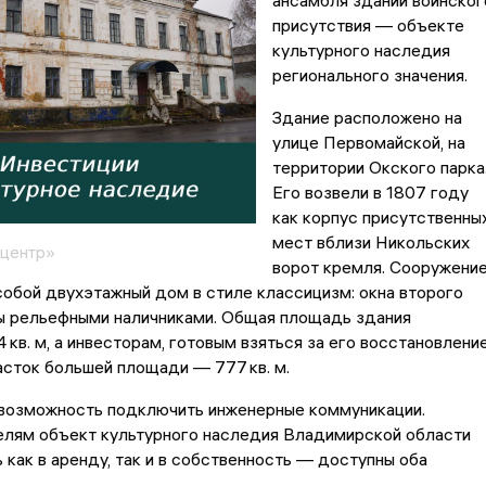
ансамбля зданий воинског
присутствия — объекте
культурного наследия
регионального значения.
Здание расположено на
улице Первомайской, на
территории Окского парка
Его возвели в 1807 году
как корпус присутственны
мест вблизи Никольских
сцентр»
ворот кремля. Сооружени
обой двухэтажный дом в стиле классицизм: окна второго
ы рельефными наличниками. Общая площадь здания
 кв. м, а инвесторам, готовым взяться за его восстановление
сток большей площади — 777 кв. м.
 возможность подключить инженерные коммуникации.
лям объект культурного наследия Владимирской области
 как в аренду, так и в собственность — доступны оба