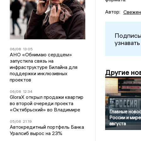
Автор:
Свежен
Подписы
узнавать
06/08
13:05
АНО «Обнимаю сердцем»
запустила связь на
инфраструктуре Билайна для
Другие но
поддержки инклюзивных
проектов
06/08
12:34
GloraX открыл продажи квартир
во второй очереди проекта
«Октябрьский» во Владимире
Главные новос
России и мире
05/08
21:19
августа
Автокредитный портфель Банка
Уралсиб вырос на 23%