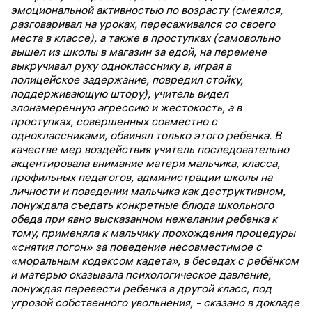
эмоциональной активностью по возрасту (смеялся,
разговаривал на уроках, пересаживался со своего
места в классе), а также в проступках (самовольно
вышел из школы в магазин за едой, на перемене
выкручивал руку однокласснику в, играя в
полицейское задержание, повредил стойку,
поддерживающую штору), учитель видел
злонамеренную агрессию и жестокость, а в
проступках, совершенных совместно с
одноклассниками, обвинял только этого ребенка. В
качестве мер воздействия учитель последовательно
акцентировала внимание матери мальчика, класса,
профильных педагогов, администрации школы на
личности и поведении мальчика как деструктивном,
понуждала съедать конкретные блюда школьного
обеда при явно высказанном нежелании ребенка к
тому, применяла к мальчику прохождения процедуры
«снятия погон» за поведение несовместимое с
«моральным кодексом кадета», в беседах с ребёнком
и матерью оказывала психологическое давление,
понуждая перевести ребенка в другой класс, под
угрозой собственного увольнения, - сказано в докладе