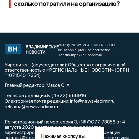
сколько потратили на организацию?
2017 © NEWSVLADIMIR.RU | СИ
ВЛАДИМИРСКИЕ
«Информационное агентство
НОВОСТИ
Владимирские новости»
Учредитель (соучредители): Общество с ограниченной
ответственностью «РЕГИОНАЛЬНЫЕ НОВОСТИ» (ОГРН
1107154017354)
Главный редактор: Мазов С. А.
8 (4922) 666916
Телефон редакции:
info@newsvladimir.ru
Электронная почта редакции:
,
reklama@newsvladimir.ru
Регистрационный номер: серия Эл № ФС77-78858 от 4
августа 2020 г. согласно выписке из реестра
зарегистрированных средств массовой информации
Нажимая кнопку вы
выдана Федеральной службой по надзору в сфере связи,