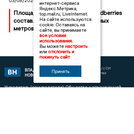
03/08/2026 14:13
интернет-сервиса
Яндекс.Метрика,
Площадь пожара на складе Wildberries
top.mail.ru, LiveInternet.
На сайте используются
составляет 100 тысяч квадратных
cookie. Оставаясь на
метров
сайте, вы принимаете
все условия
использования.
Вы можете
настроить
или
отклонить и
покинуть сайт
2017 © NEWSVLADIMIR.RU | СИ
ВЛАДИМИРСКИЕ
Принять
«Информационное агентство
НОВОСТИ
Владимирские новости»
Учредитель (соучредители): Общество с ограниченной
ответственностью «РЕГИОНАЛЬНЫЕ НОВОСТИ» (ОГРН
1107154017354)
Главный редактор: Мазов С. А.
8 (4922) 666916
Телефон редакции:
info@newsvladimir.ru
Электронная почта редакции:
,
reklama@newsvladimir.ru