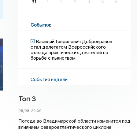
31
1
2
3
4
5
6
События
:
Василий Гаврилович Добронравов
стал делегатом Всероссийского
съезда практических деятелей по
борьбе с пьянством
События недели
Топ 3
05/08
20:00
Погода во Владимирской области изменится под
влиянием североатлантического циклона