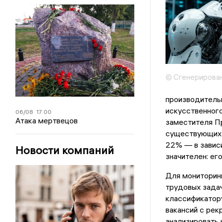
© Сгенерирова
производительн
искусственного
06/08
17:00
Атака мертвецов
заместителя П
существующих 
22% — в завис
Новости компаний
значителен: ег
Для мониторинг
трудовых зада
классификатору
вакансий с рек
анализировать 