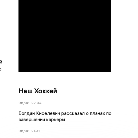
й
о
Наш Хоккей
06/08
22:04
Богдан Киселевич рассказал о планах по
завершении карьеры
06/08
21:31