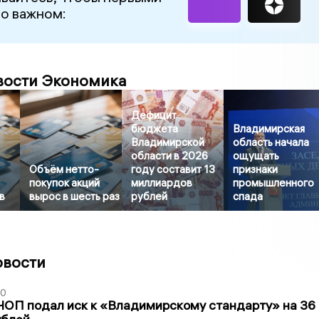
 о важном:
вости Экономика
Дефицит
бюджета
Владимирская
Владимирской
область начала
области в 2026
ощущать
Объём нетто-
году составит 13
признаки
покупок акций
миллиардов
промышленного
в
вырос в шесть раз
рублей
спада
овости
30
ЧОП подал иск к «Владимирскому стандарту» на 36