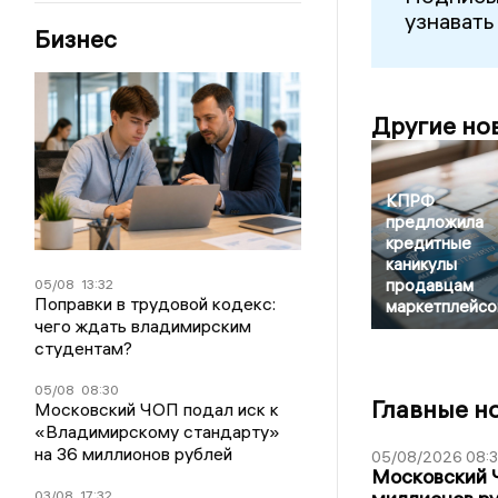
узнавать
Бизнес
Другие но
КПРФ
предложила
кредитные
каникулы
продавцам
05/08
13:32
Поправки в трудовой кодекс:
маркетплейсо
чего ждать владимирским
студентам?
05/08
08:30
Главные н
Московский ЧОП подал иск к
«Владимирскому стандарту»
на 36 миллионов рублей
05/08/2026 08:
Московский 
03/08
17:32