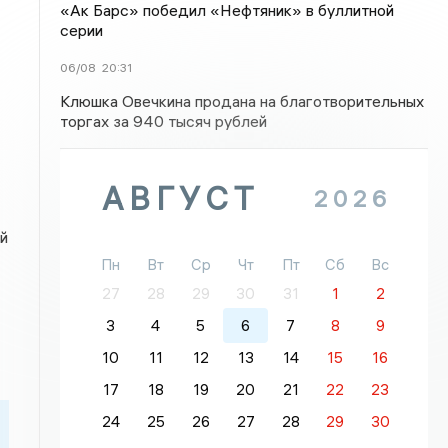
«Ак Барс» победил «Нефтяник» в буллитной
серии
06/08
20:31
Клюшка Овечкина продана на благотворительных
торгах за 940 тысяч рублей
АВГУСТ
2026
й
Пн
Вт
Ср
Чт
Пт
Сб
Вс
27
28
29
30
31
1
2
3
4
5
6
7
8
9
10
11
12
13
14
15
16
17
18
19
20
21
22
23
24
25
26
27
28
29
30