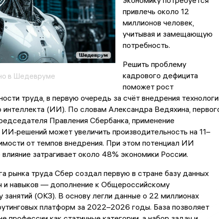
экономику потребуется
привлечь около 12
миллионов человек,
учитывая и замещающую
потребность.
Решить проблему
кадрового дефицита
но в Шедевруме
поможет рост
ости труда, в первую очередь за счёт внедрения технологи
 интеллекта (ИИ). По словам Александра Ведяхина, первог
редседателя Правления Сбербанка, применение
ИИ‑решений может увеличить производительность на 11–
имости от темпов внедрения. При этом потенциал ИИ
о влияние затрагивает около 48% экономики России.
а рынка труда Сбер создал первую в стране базу данных
ч и навыков — дополнение к Общероссийскому
 занятий (ОКЗ). В основу легли данные о 22 миллионах
рутинговых платформ за 2022–2026 годы. База позволяет
не профессии как статичные категории, а набор задач и