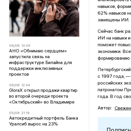
навыков, форми
62% навыков на
замещены ИИ.
Сейчас банк ра
ИИ на навыки и
поможет повыси
06/08
13:05
АНО «Обнимаю сердцем»
экономики. Все
запустила связь на
формированию 
инфраструктуре Билайна для
поддержки инклюзивных
Петербургский
проектов
с 1997 года, —
российских эк
06/08
12:34
патронатом Пр
GloraX открыл продажи квартир
во второй очереди проекта
года. В год св
«Октябрьский» во Владимире
Автор:
Свежен
05/08
21:19
Автокредитный портфель Банка
Уралсиб вырос на 23%
Подписы