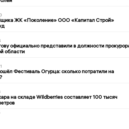
ублей
0
йщика ЖК «Поколение» ООО «Капитал Строй»
уд
6
ову официально представили в должности прокурор
й области
1
ошёл Фестиваль Огурца: сколько потратили на
?
3
ра на складе Wildberries составляет 100 тысяч
метров
2