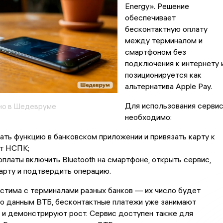
Energy». Решение
обеспечивает
бесконтактную оплату
между терминалом и
смартфоном без
подключения к интернету 
позиционируется как
альтернатива Apple Pay.
Для использования серви
но в Шедевруме
необходимо:
ать функцию в банковском приложении и привязать карту к
от НСПК;
оплаты включить Bluetooth на смартфоне, открыть сервис,
арту и подтвердить операцию.
стима с терминалами разных банков — их число будет
По данным ВТБ, бесконтактные платежи уже занимают
 и демонстрируют рост. Сервис доступен также для