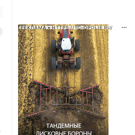
РЕКЛАМА • HTTPS://TC-OPOLIE.RU/
w