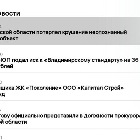
овости
4
ской области потерпел крушение неопознанный
 объект
30
ЧОП подал иск к «Владимирскому стандарту» на 36
ублей
0
йщика ЖК «Поколение» ООО «Капитал Строй»
уд
6
ову официально представили в должности прокурор
й области
1