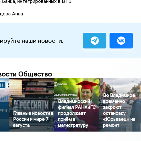
 Банка, интегрированных в ВТБ.
цева Анна
ируйте наши новости:
вости Общество
Во Владимире
Владимирский
временно
филиал РАНХиГС
закроют
Главные новости в
продолжает
остановку
России и мире 7
приём в
«Юрьевец» на
августа
магистратуру
ремонт