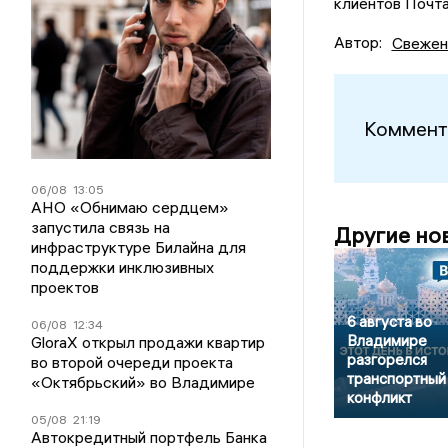
клиентов Почта
Автор:
Свежен
Коммент
06/08
13:05
АНО «Обнимаю сердцем»
запустила связь на
Другие но
инфраструктуре Билайна для
поддержки инклюзивных
проектов
6 августа во
06/08
12:34
Владимире
GloraX открыл продажи квартир
разгорелся
во второй очереди проекта
транспортный
«Октябрьский» во Владимире
конфликт
05/08
21:19
Автокредитный портфель Банка