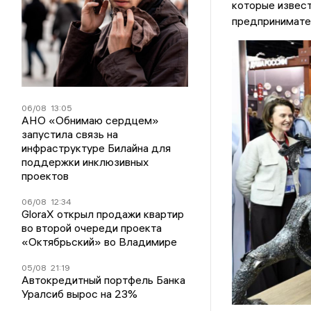
которые извест
предпринимате
06/08
13:05
АНО «Обнимаю сердцем»
запустила связь на
инфраструктуре Билайна для
поддержки инклюзивных
проектов
06/08
12:34
GloraX открыл продажи квартир
во второй очереди проекта
«Октябрьский» во Владимире
05/08
21:19
Автокредитный портфель Банка
Уралсиб вырос на 23%