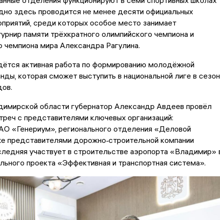
анные отделения функционируют в семи спортивных школах
одно здесь проводится не менее десяти официальных
приятий, среди которых особое место занимает
урнир памяти трёхкратного олимпийского чемпиона и
 чемпиона мира Александра Рагулина.
едётся активная работа по формированию молодёжной
нды, которая сможет выступить в национальной лиге в сезо
ов.
димирской области губернатор Александр Авдеев провёл
треч с представителями ключевых организаций:
АО «Генериум», регионального отделения «Деловой
кже представителями дорожно‑строительной компании
следняя участвует в строительстве аэропорта «Владимир» 
льного проекта «Эффективная и транспортная система».