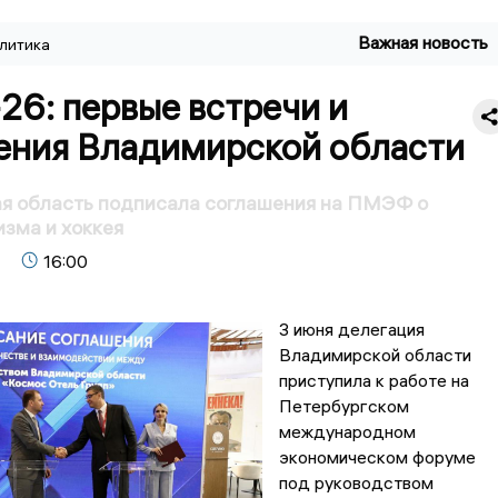
Важная новость
литика
6: первые встречи и
ения Владимирской области
я область подписала соглашения на ПМЭФ о
изма и хоккея
16:00
3 июня делегация
Владимирской области
приступила к работе на
Петербургском
международном
экономическом форуме
под руководством