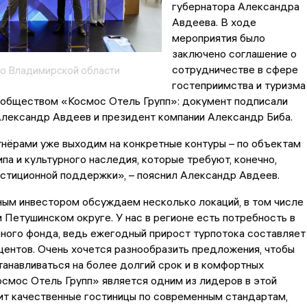
губернатора Александра
Авдеева. В ходе
мероприятия было
заключено соглашение о
сотрудничестве в сфере
о Владимирской области
гостеприимства и туризма
 обществом «Космос Отель Групп»: документ подписали
Александр Авдеев и президент компании Александр Биба.
нёрами уже выходим на конкретные контуры – по объектам
ипа и культурного наследия, которые требуют, конечно,
стиционной поддержки», – пояснил Александр Авдеев.
ным инвестором обсуждаем несколько локаций, в том числе
 Петушинском округе. У нас в регионе есть потребность в
ного фонда, ведь ежегодный прирост турпотока составляет
центов. Очень хочется разнообразить предложения, чтобы
танавливаться на более долгий срок и в комфортных
осмос Отель Групп» является одним из лидеров в этой
ит качественные гостиницы по современным стандартам,