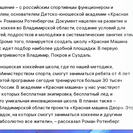
ашение – с российским спортивным функционером и
лем, основателем Детско-юношеской академии «Красная
 Романом Ротенбергом. Документ нацелен на развитие и
хоккея во Владимирской области, создание условий для
ей, подростков и молодёжи в систематические занятия эти
Кроме того, планируется создать школу «Красная Машина
с идёт подбор наиболее удобной площадки. В первую
атриваются Владимир, Покров и Суздаль.
ошеская хоккейная школа, где по нашей методике,
инистерством спорта, смогут заниматься ребята от 4 лет
 этой программе сегодня тренируются больше 30 тысяч
России. В академии «Красная машина» у нас участвуют
у которых бесплатная экипировка, бесплатный лёд и
то уникальная инновационная школа. В планах также –
 Владимирской области проекта «Красная машина Двор». Эт
док, на которых смогут заниматься хоккеем и другими
абсолютно все жители», – рассказал Роман Ротенберг.