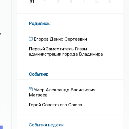
31
1
2
3
4
5
6
Родились
:
м
Егоров Денис Сергеевич
Первый Заместитель Главы
администрации города Владимира
События
:
Умер Александр Васильевич
Матвеев
о
Герой Советского Союза.
События недели