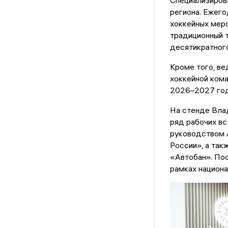
Специализиров
региона. Ежег
хоккейных меро
традиционный т
десятикратного
Кроме того, в
хоккейной кома
2026–2027 год
На стенде Вла
ряд рабочих вс
руководством 
России», а та
«Автобан». По
рамках национа