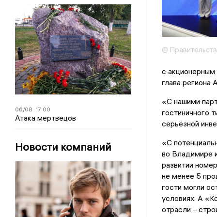
© Правительств
с акционерным
глава региона 
«С нашими парт
06/08
17:00
гостиничного т
Атака мертвецов
серьёзной инве
«С потенциаль
Новости компаний
во Владимире и
развитии номер
не менее 5 про
гости могли ос
условиях. А «К
отрасли – стро