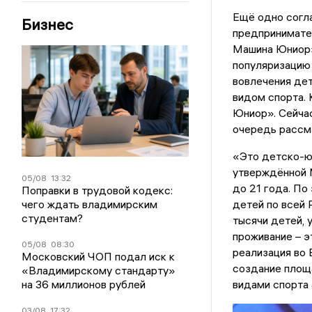
Ещё одно согл
Бизнес
предпринимате
Машина Юниор»
популяризацию 
вовлечения дет
видом спорта. 
Юниор». Сейча
очередь рассм
«Это детско-юн
утверждённой М
05/08
13:32
до 21 года. По
Поправки в трудовой кодекс:
чего ждать владимирским
детей по всей 
студентам?
тысячи детей, 
проживание – э
05/08
08:30
реализация во
Московский ЧОП подал иск к
создание площа
«Владимирскому стандарту»
на 36 миллионов рублей
видами спорта 
03/08
17:32