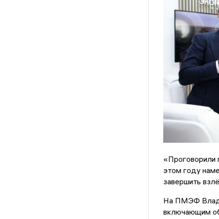
«Проговорили п
этом году наме
завершить взлё
На ПМЭФ Влади
включающим об