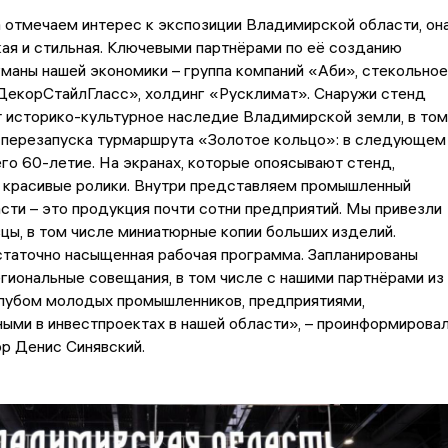
 отмечаем интерес к экспозиции Владимирской области, он
ая и стильная. Ключевыми партнёрами по её созданию
маны нашей экономики – группа компаний «Аби», стекольное
ДекорСтайлГласс», холдинг «Русклимат». Снаружи стенд
 историко-культурное наследие Владимирской земли, в том
х перезапуска турмаршрута «Золотое кольцо»: в следующем
го 60-летие. На экранах, которые опоясывают стенд,
 красивые ролики. Внутри представляем промышленный
сти – это продукция почти сотни предприятий. Мы привезли
цы, в том числе миниатюрные копии больших изделий.
таточно насыщенная рабочая программа. Запланированы
гиональные совещания, в том числе с нашими партнёрами из
клубом молодых промышленников, предприятиями,
ыми в инвестпроектах в нашей области», – проинформирова
р Денис Синявский.