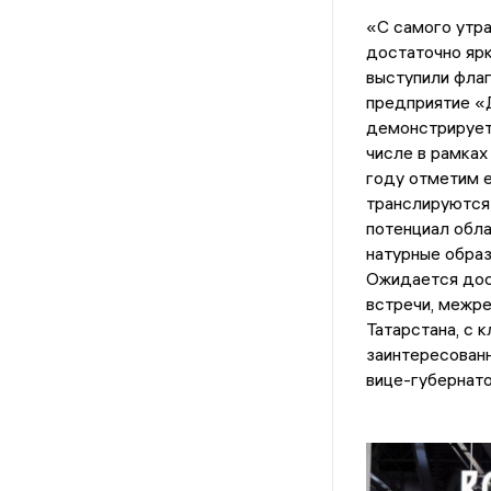
«С самого утра
достаточно ярк
выступили флаг
предприятие «
демонстрирует
числе в рамка
году отметим е
транслируются
потенциал обла
натурные образ
Ожидается дос
встречи, межре
Татарстана, с 
заинтересованн
вице-губернато