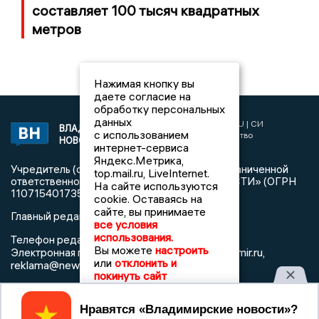
составляет 100 тысяч квадратных
метров
Нажимая кнопку вы
даете согласие на
обработку персональных
данных
2017 © NEWSVLADIMIR.RU | СИ
ВЛАДИМИРСКИЕ
с использованием
«Информационное агентство
НОВОСТИ
интернет-сервиса
Владимирские новости»
Яндекс.Метрика,
Учредитель (соучредители): Общество с ограниченной
top.mail.ru, LiveInternet.
ответственностью «РЕГИОНАЛЬНЫЕ НОВОСТИ» (ОГРН
На сайте используются
1107154017354)
cookie. Оставаясь на
сайте, вы принимаете
Главный редактор: Мазов С. А.
все условия
использования.
8 (4922) 666916
Телефон редакции:
Вы можете
настроить
info@newsvladimir.ru
Электронная почта редакции:
,
или
отклонить и
reklama@newsvladimir.ru
покинуть сайт
Регистрационный номер: серия Эл № ФС77-78858 от 4
Принять
августа 2020 г. согласно выписке из реестра