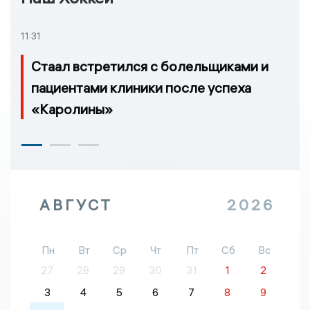
11:31
Стаал встретился с болельщиками и
пациентами клиники после успеха
«Каролины»
АВГУСТ
2026
Пн
Вт
Ср
Чт
Пт
Сб
Вс
27
28
29
30
31
1
2
3
4
5
6
7
8
9