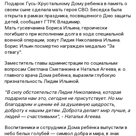
Подарок Гусь-Хрустальному Дому ребенка в память о
своем сыне сделала мать героя СВО. Беседка была
открыта в рамках праздника, посвященного Дню защиты
детей, сообщает ГТРК Владимир.
Мать гусевчанина Бориса Ильина, героически
погибшего при исполнении долга в ходе специальной
военной операции, зовут Лидия Николаевна Ильина.
Борис Ильин посмертно награжден медалью "За
отвагу".
Заместитель главы администрации по социальным
вопросам Светлана Сметанкина и Наталья Агеева, и. о.
главного врача Дома ребёнка, выразили глубокую
признательность Лидии Ильиной.
"В силу обстоятельств Лидия Николаевна, которая
подарила нам это, сегодня не присутствует. Но мы
благодарим и ценим её за душевную щедрость,
доброту к нашим детям. Доброта делает мир лучше, а
людей — счастливыми", - Наталья Агеева.
Воспитанники и сотрудники Дома ребёнка выпустили в
небо белых голубей — символ добра и мира, в знак