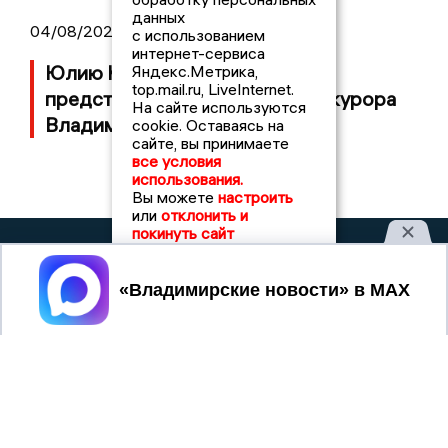
данных
04/08/2026 11:36
с использованием
интернет-сервиса
Юлию Калистову официально
Яндекс.Метрика,
top.mail.ru, LiveInternet.
представили в должности прокурора
На сайте используются
Владимирской области
cookie. Оставаясь на
сайте, вы принимаете
все условия
использования.
Вы можете
настроить
или
отклонить и
покинуть сайт
2017 © NEWSVLADIMIR.RU | СИ
ВЛАДИМИРСКИЕ
«Информационное агентство
Принять
НОВОСТИ
Владимирские новости»
Учредитель (соучредители): Общество с ограниченной
ответственностью «РЕГИОНАЛЬНЫЕ НОВОСТИ» (ОГРН
1107154017354)
Главный редактор: Мазов С. А.
8 (4922) 666916
Телефон редакции:
info@newsvladimir.ru
Электронная почта редакции:
,