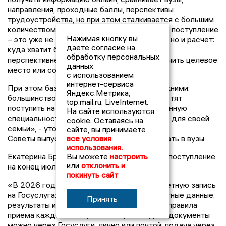
направления, проходные баллы, перспективы
трудоустройства, но при этом сталкивается с большим
количеством правил и дедлайнов. Для него поступление
Нажимая кнопку вы
– это уже не только выбор «куда хочется», но и расчет:
даете согласие на
куда хватит баллов, где есть бюджет, где
обработку персональных
перспективнее профессия, где можно получить целевое
данных
место или совмещать учебу с работой.
с использованием
интернет-сервиса
При этом базовые ожидания остались прежними:
Яндекс.Метрика,
большинство абитуриентов по-прежнему хотят
top.mail.ru, LiveInternet.
поступить на бюджет, получить востребованную
На сайте используются
специальность и снизить финансовые риски для своей
cookie. Оставаясь на
семьи», - уточняет проректор КГУ.
сайте, вы принимаете
Советы выпускникам, планирующим поступать в вузы
все условия
использования.
Екатерина Брант советует не откладывать поступление
Вы можете
настроить
или
отклонить и
на конец июля:
покинуть сайт
«В 2026 году важно заранее проверить учетную запись
на Госуслугах, документы, СНИЛС, паспортные данные,
Принять
результаты индивидуальных достижений и правила
приема каждого конкретного вуза. Подать документы
можно через Госуслуги, лично или почтой; подача через