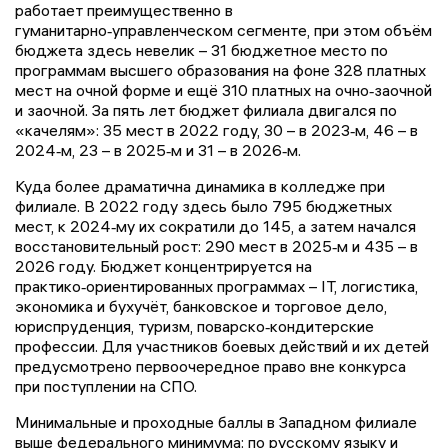
работает преимущественно в
гуманитарно‑управленческом сегменте, при этом объём
бюджета здесь невелик – 31 бюджетное место по
программам высшего образования на фоне 328 платных
мест на очной форме и ещё 310 платных на очно‑заочной
и заочной. За пять лет бюджет филиала двигался по
«качелям»: 35 мест в 2022 году, 30 – в 2023‑м, 46 – в
2024‑м, 23 – в 2025‑м и 31 – в 2026‑м.
Куда более драматична динамика в колледже при
филиале. В 2022 году здесь было 795 бюджетных
мест, к 2024‑му их сократили до 145, а затем начался
восстановительный рост: 290 мест в 2025‑м и 435 – в
2026 году. Бюджет концентрируется на
практико‑ориентированных программах – IT, логистика,
экономика и бухучёт, банковское и торговое дело,
юриспруденция, туризм, поварско‑кондитерские
профессии. Для участников боевых действий и их детей
предусмотрено первоочередное право вне конкурса
при поступлении на СПО.
Минимальные и проходные баллы в Западном филиале
выше федерального минимума: по русскому языку и