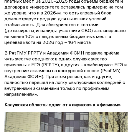
платных мест. За 2020–2025 годы объёмы бюджета и
договора в университете оставались примерно на том
же уровне, что и в 2026‑м, то есть аграрный блок
демонстрирует редкую для нынешних условий
стабильность. Для абитуриентов с квотами
(дети‑сироты, инвалиды, участники СВО) запланировано
не менее 10% от выделенных бюджетных мест, а
целевая квота на 2026 год – 164 места.
В РязГМУ, РГРТУ и Академии ФСИН правила приёма
чуть жёстче среднего: в одних случаях жёстко
привязаны к ЕГЭ (РГРТУ), в других – комбинируют ЕГЭ и
внутренние экзамены на конкурсной основе (РязГМУ,
Академия ФСИН). При этом регион, как и другие,
полностью перешёл на логку «выпускники колледжей с
внутренними экзаменами только по профильным
направлениям».
Калужская область: сдвиг от «лириков» к «физикам»