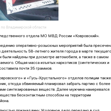
по Владимирской области
ледственного отдела МО МВД России «Ковровский».
ведению оперативно-розыскных мероприятий была пресечен
я деятельность 58-летнего жителя города в марте текущег
и были найдены при досмотре автомобиля, а также в самом
емого. Общая масса изъятых наркотиков (синтетических и
составила почти 35 граммов.
овровского» и «Гусь-Хрустального» отделов полиции также
ник, откуда обвиняемый планировал забрать партию с более
ами синтезированных веществ. Далее мужчина намеревался
вещества бесконтактным способом на территории
йона.
ностью признал вину. Уголовное дело передано в суд.