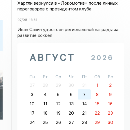
Хартли вернулся в «Локомотив» после личных
переговоров с президентом клуба
07/08
16:31
Иван Савин удостоен региональной награды за
развитие хоккея
АВГУСТ
2026
Пн
Вт
Ср
Чт
Пт
Сб
Вс
27
28
29
30
31
1
2
-
3
4
5
6
7
8
9
10
11
12
13
14
15
16
17
18
19
20
21
22
23
24
25
26
27
28
29
30