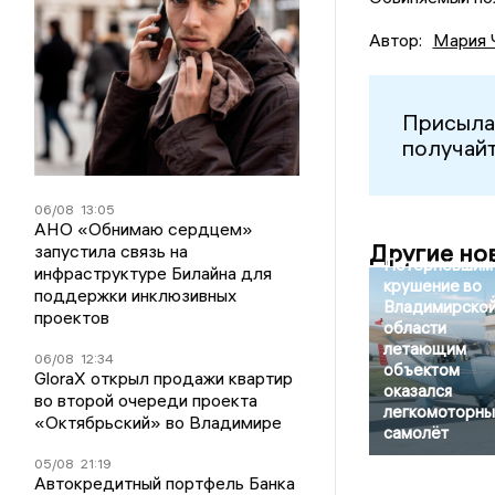
Автор:
Мария 
Присыла
получайт
06/08
13:05
АНО «Обнимаю сердцем»
Другие но
запустила связь на
Потерпевшим
инфраструктуре Билайна для
крушение во
поддержки инклюзивных
Владимирско
проектов
области
летающим
06/08
12:34
объектом
GloraX открыл продажи квартир
оказался
во второй очереди проекта
легкомоторны
«Октябрьский» во Владимире
самолёт
05/08
21:19
Автокредитный портфель Банка