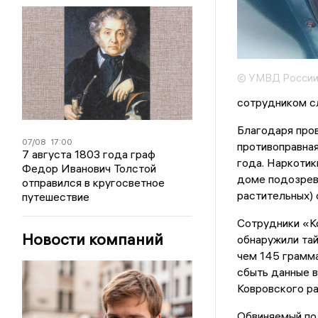
© УМВД России 
сотрудником с
Благодаря про
07/08
17:00
противоправна
7 августа 1803 года граф
года. Наркотик
Федор Иванович Толстой
доме подозрева
отправился в кругосветное
растительных) 
путешествие
Сотрудники «К
Новости компаний
обнаружили тай
чем 145 грамм
сбыть данные 
Ковровского ра
Обвиняемый пол