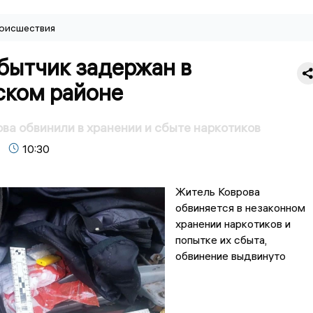
оисшествия
бытчик задержан в
ском районе
ва обвинили в хранении и сбыте наркотиков
10:30
Житель Коврова
обвиняется в незаконном
хранении наркотиков и
попытке их сбыта,
обвинение выдвинуто