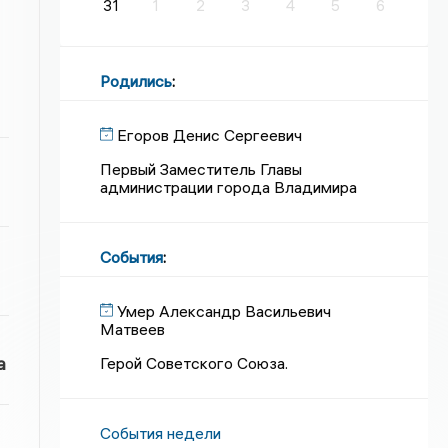
31
1
2
3
4
5
6
Родились
:
Егоров Денис Сергеевич
Первый Заместитель Главы
администрации города Владимира
События
:
Умер Александр Васильевич
Матвеев
а
Герой Советского Союза.
События недели