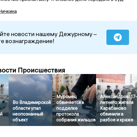
Чичкина
йте новости нашему Дежурному –
е вознаграждение!
вости Происшествия
й
Муромец
Александров: 17
Во Владимирской
обвиняется в
летнего жителя
области упал
подделке
Карабаново
й
неопознанный
протокола
обвинили в
объект
собрания жильцов
разбое и краже