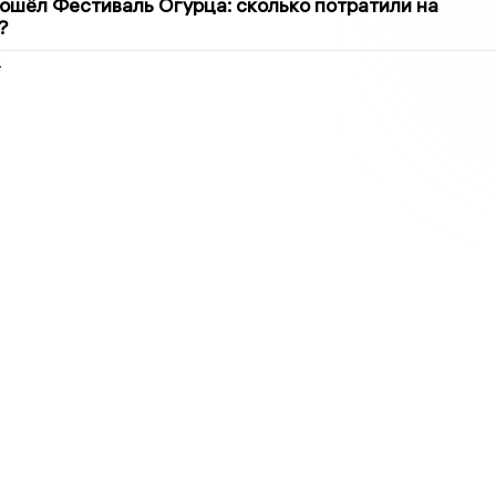
ошёл Фестиваль Огурца: сколько потратили на
?
2