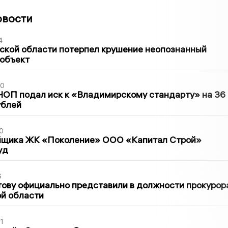
овости
4
ской области потерпел крушение неопознанный
 объект
30
ЧОП подал иск к «Владимирскому стандарту» на 36
ублей
0
йщика ЖК «Поколение» ООО «Капитал Строй»
уд
6
ову официально представили в должности прокурор
й области
1