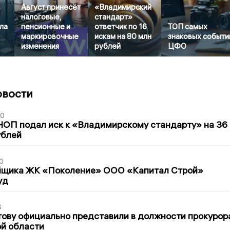
Август принесёт
«Владимирский
налоговые,
стандарт»
ла
пенсионные и
ответчик по 16
ТОП самых
маркировочные
искам на 80 млн
знаковых событи
изменения
рублей
ЦФО
овости
30
ЧОП подал иск к «Владимирскому стандарту» на 36
ублей
0
йщика ЖК «Поколение» ООО «Капитал Строй»
уд
6
ову официально представили в должности прокурор
й области