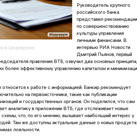
Руководитель крупного
российского банка
представил рекомендаци
по совершенствованию
культуры управления
личными финансами. В
интервью РИА Новости
но в Шедевруме
Дмитрий Пьянов, первый
едседателя правления ВТБ, озвучил два основных принципа
х более эффективному управлению капиталом и минимизац
 относится к работе с информацией. Банкир рекомендует
ючительно на первоисточники, такие как публикации
низаций и государственных органов. Он поделился, что сам
ает аналитику в приложении ВТБ, где отслеживает новые
схемы, что, по его мнению, вызывает наибольший интерес у
дей. Там же доступны актуальные данные о новых продукта
аммах лояльности.