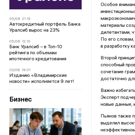
Особое внимани
инвестиционных
макроэкономиче
05/08
21:19
Автокредитный портфель Банка
материалы соз
Уралсиб вырос на 23%
дилетантами, ч
По его словам
05/08
12:10
в разработку к
Банк Уралсиб – в Топ-10
рейтинга по объемам
Второй принцип
ипотечного кредитования
способный пров
03/08
19:01
сочетание грам
Изданию «Владимирские
достаточно дл
новости» исполняется 9 лет!
Важно избегать
Эксперт подчер
Бизнес
новые данные, 
Пьянов также п
выделил высоку
неэффективном