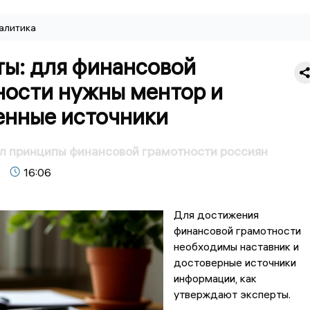
алитика
ты: для финансовой
ности нужны ментор и
енные источники
л принципы финансовой грамотности россиян
16:06
Для достижения
финансовой грамотности
необходимы наставник и
достоверные источники
информации, как
утверждают эксперты.