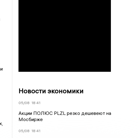
и
,
ии
Новости экономики
05/08
18:41
Акции ПОЛЮС PLZL резко дешевеют на
Мосбирже
х,
05/08
18:41