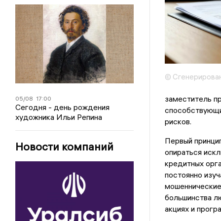
© Сгенерирова
заместитель пр
05/08
17:00
Сегодня - день рождения
способствующи
художника Ильи Репина
рисков.
Первый принцип
Новости компаний
опираться искл
кредитных орга
постоянно изуч
мошеннические 
большинства лю
акциях и прогр