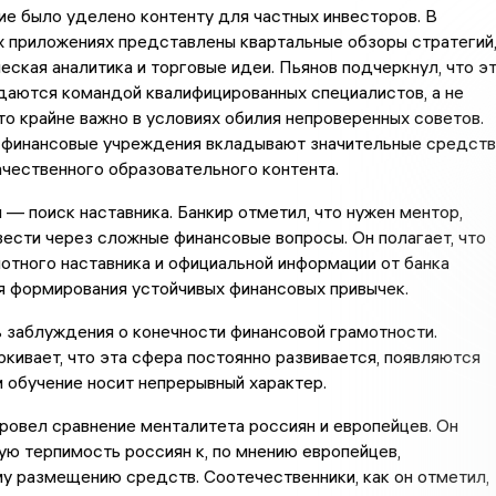
е было уделено контенту для частных инвесторов. В
 приложениях представлены квартальные обзоры стратегий
ская аналитика и торговые идеи. Пьянов подчеркнул, что э
даются командой квалифицированных специалистов, а не
то крайне важно в условиях обилия непроверенных советов.
, финансовые учреждения вкладывают значительные средств
ачественного образовательного контента.
 — поиск наставника. Банкир отметил, что нужен ментор,
ести через сложные финансовые вопросы. Он полагает, что
отного наставника и официальной информации от банка
я формирования устойчивых финансовых привычек.
 заблуждения о конечности финансовой грамотности.
кивает, что эта сфера постоянно развивается, появляются
и обучение носит непрерывный характер.
ровел сравнение менталитета россиян и европейцев. Он
ю терпимость россиян к, по мнению европейцев,
у размещению средств. Соотечественники, как он отметил,