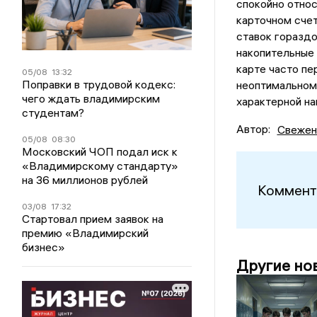
спокойно относ
карточном счет
ставок горазд
накопительные 
карте часто пе
05/08
13:32
Поправки в трудовой кодекс:
неоптимальному
чего ждать владимирским
характерной на
студентам?
Автор:
Свежен
05/08
08:30
Московский ЧОП подал иск к
«Владимирскому стандарту»
на 36 миллионов рублей
Коммент
03/08
17:32
Стартовал прием заявок на
премию «Владимирский
бизнес»
Другие но