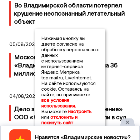
Во Владимирской области потерпел
крушение неопознанный летательный
объект
Нажимая кнопку вы
даете согласие на
05/08/2026 08:30
обработку персональных
данных
Московский ЧОП подал иск к
с использованием
«Владимирскому стандарту» на 36
интернет-сервиса
Яндекс.Метрика,
миллионов рублей
top.mail.ru, LiveInternet.
На сайте используются
cookie. Оставаясь на
сайте, вы принимаете
04/08/2026 15:40
все условия
использования.
Дело застройщика ЖК «Поколение»
Вы можете
настроить
ООО «Капитал Строй» передали в суд
или
отклонить и
покинуть сайт
Принять