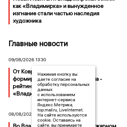
как «Владимирка» и вынужденное
изгнание стали частью наследия
художника
Главные новости
09/08/2026 13:30
От Коврова до Владимира: кто
Нажимая кнопку вы
формирует жилой фонд региона -
даете согласие на
обработку персональных
рейтинг застройщиков от
данных
«Владимирских новостей»
с использованием
интернет-сервиса
Яндекс.Метрика,
top.mail.ru, LiveInternet.
08/08/2026 21:29
На сайте используются
cookie. Оставаясь на
сайте, вы принимаете
Во Владимирской области в пожарном