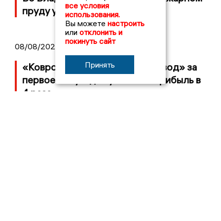
все условия
пруду утонул мужчина
использования.
Вы можете
настроить
или
отклонить и
покинуть сайт
08/08/2026 09:01
Принять
«Ковровский механический завод» за
первое полугодие увеличил прибыль в
4 раза
07/08/2026 14:34
Во Владимирской области потерпел
крушение неопознанный летательный
объект
05/08/2026 08:30