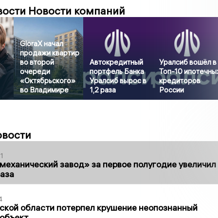
вости Новости компаний
GloraX начал
продажи квартир
во второй
Автокредитный
Уралсиб вошёл в
очереди
портфель Банка
Топ-10 ипотечны
«Октябрьского»
Уралсиб вырос в
кредиторов
во Владимире
1,2 раза
России
овости
1
механический завод» за первое полугодие увеличил
раза
4
ской области потерпел крушение неопознанный
 объект