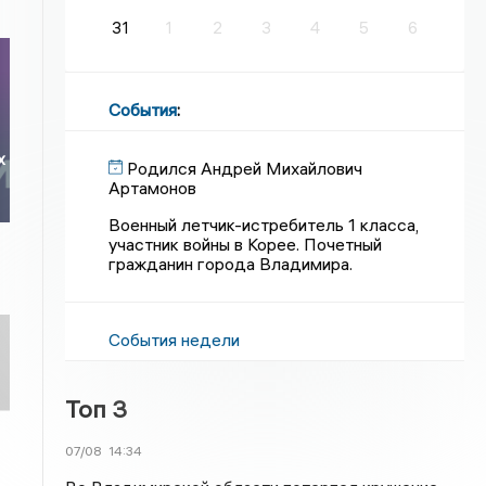
31
1
2
3
4
5
6
События
:
х
Родился Андрей Михайлович
Артамонов
Военный летчик-истребитель 1 класса,
участник войны в Корее. Почетный
гражданин города Владимира.
События недели
Топ 3
07/08
14:34