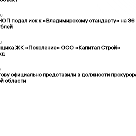
30
ЧОП подал иск к «Владимирскому стандарту» на 36
ублей
0
йщика ЖК «Поколение» ООО «Капитал Строй»
уд
6
ову официально представили в должности прокурор
й области
2