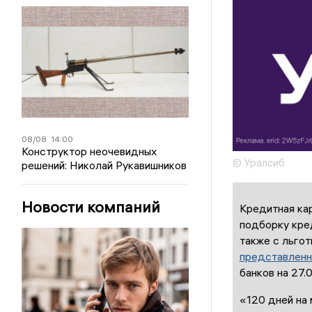
08/08
14:00
Конструктор неочевидных
© Уралсиб
решений: Николай Рукавишников
Новости компаний
Кредитная ка
подборку кре
также с льгот
представленн
банков на 27.0
«120 дней на 