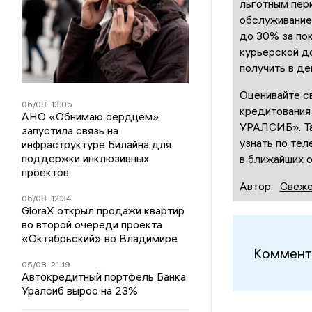
льготным пер
обслуживание
до 30% за пок
курьерской д
получить в де
Оценивайте с
06/08
13:05
кредитования
АНО «Обнимаю сердцем»
УРАЛСИБ». Та
запустила связь на
узнать по те
инфраструктуре Билайна для
поддержки инклюзивных
в ближайших о
проектов
Автор:
Свеже
06/08
12:34
GloraX открыл продажи квартир
во второй очереди проекта
«Октябрьский» во Владимире
Коммент
05/08
21:19
Автокредитный портфель Банка
Уралсиб вырос на 23%