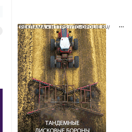
РЕКЛАМА • HTTPS://TC-OPOLIE.RU/