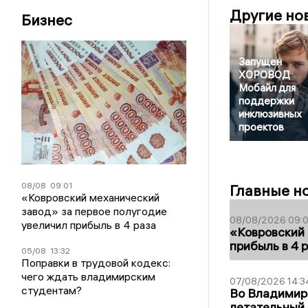
Другие но
Бизнес
Запущен
ХОРОВОД
Мобайл для
поддержки
инклюзивных
проектов
08/08
09:01
Главные н
«Ковровский механический
завод» за первое полугодие
08/08/2026 09:0
увеличил прибыль в 4 раза
«Ковровский 
прибыль в 4 
05/08
13:32
Поправки в трудовой кодекс:
чего ждать владимирским
07/08/2026 14:3
студентам?
Во Владимир
летательный