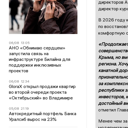
директоров А
директор кур
В 2026 году 
по восстанов
комфортную с
06/08
13:05
«Продолжаетс
АНО «Обнимаю сердцем»
совершенств
запустила связь на
Крыма, но вме
инфраструктуре Билайна для
региона. Хоч
поддержки инклюзивных
канатной дор
проектов
признательно
06/08
12:34
за комплексн
GloraX открыл продажи квартир
республики з
во второй очереди проекта
инвесторов, 
«Октябрьский» во Владимире
достойный ви
05/08
21:19
отметил Глав
Автокредитный портфель Банка
Уралсиб вырос на 23%
Менее чем за
модернизацию