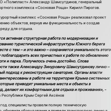
О «Полипласт» Александр Шамсутдинов, генеральный
ортного комплекса «Сосновая Роща» Кирилл Пирогов.
курортный комплекс «Сосновая Роща» реализовал проект
лению объектов, вернув им функциональность и создав
реду для отдыха.
я активная структурная работа по модернизации и
ованию туристической инфраструктуры Южного берега
сте с тем – и это важно – сохраняется уникальность этого
у поблагодарить всех причастных к работе по обновлению
оги и парка. Получилось очень достойно. Слова
сти также Александру Зинуровичу Шамсутдинову лично –
ый подход к реконструкции санатория. Органы власти
аинтересованы в работе на территории Крыма системных
которые приводят уникальные места и объекты в
д, делают их комфортными для отдыха и проживания», -
а Республики Крым Сергей Аксёнов
 год специалисты провели полную техническую
, обновили оборудование и привели транспортную линию в