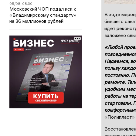
05/08
08:30
Московский ЧОП подал иск к
В ходе мероп
«Владимирскому стандарту»
на 36 миллионов рублей
бывшего сана
идёт реконст
заложено свы
«Любой проек
повседневной
Надеемся, во
пользу каждо
постоянно. П
ремонте. Тепе
удобным мест
работы на те
стартовали. 
комфортным»
«Полипласт»
Восстановлени
знаковые мест