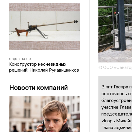
08/08
14:00
Конструктор неочевидных
© ООО «Санато
решений: Николай Рукавишников
Новости компаний
В пгт Гаспра 
состоялось о
благоустроен
участие Глав
председателя
Игорь Михайл
Глава админи