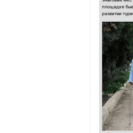
площадке быв
развитии тур