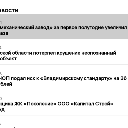
овости
1
механический завод» за первое полугодие увеличил
раза
4
ской области потерпел крушение неопознанный
 объект
30
ЧОП подал иск к «Владимирскому стандарту» на 36
ублей
0
йщика ЖК «Поколение» ООО «Капитал Строй»
уд
6