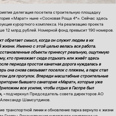
риятия делегация посетила строительную площадку
тория «Марат» ныне «Сосновая Роща 4*». Сейчас здесь
рукция курортного комплекса. На реализацию проекта
ше 12 млрд рублей. Номерной фонд превысит 190 номеров.
т обретает смысл, когда он служит людям в их
 жизни. Именно с этой целью велась вся работа.
сстановленные объекты принесут реальную, ощутимую
му, кто приезжает сюда отдыхать или живёт здесь
осле периода простоя канатная дорога нуждалась в
рь она снова связывает поселок с пляжем, а парк стал
ом для прогулок. Впереди масштабные строительные
рритории бывшего санатория «Марат», которые уже
Приложим все усилия, чтобы отдых в Гаспре был
, -
подчеркнул Председатель совета директоров АО
 Александр Шамсутдинов.
е транспортной линии и обновление парка вернуло к жизни
а Гаспры. Реконструкция курортного комплекса на