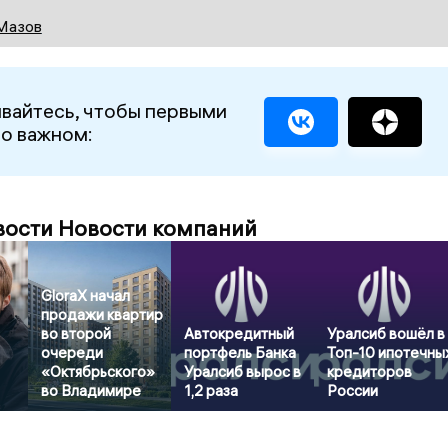
Мазов
вайтесь, чтобы первыми
 о важном:
вости Новости компаний
GloraX начал
продажи квартир
во второй
Автокредитный
Уралсиб вошёл в
очереди
портфель Банка
Топ-10 ипотечны
«Октябрьского»
Уралсиб вырос в
кредиторов
во Владимире
1,2 раза
России