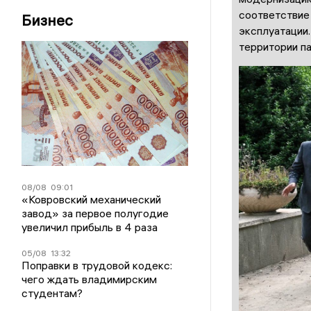
соответствие
Бизнес
эксплуатации.
территории п
08/08
09:01
«Ковровский механический
завод» за первое полугодие
увеличил прибыль в 4 раза
05/08
13:32
Поправки в трудовой кодекс:
чего ждать владимирским
студентам?