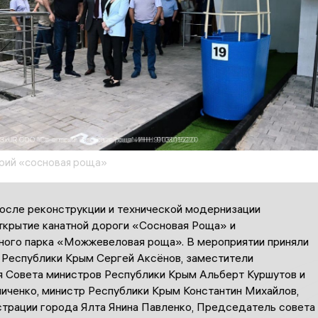
рий «сосновая роща»
после реконструкции и технической модернизации
ткрытие канатной дороги «Сосновая Роща» и
ного парка «Можжевеловая роща». В мероприятии приняли
а Республики Крым Сергей Аксёнов, заместители
 Совета министров Республики Крым Альберт Куршутов и
иченко, министр Республики Крым Константин Михайлов,
страции города Ялта Янина Павленко, Председатель совета