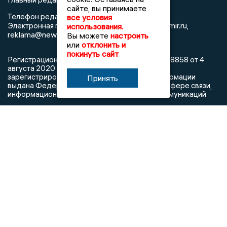
сайте, вы принимаете
8 (4922) 666916
Телефон редакции:
все условия
info@newsvladimir.ru
Электронная почта редакции:
,
использования.
reklama@newsvladimir.ru
Вы можете
настроить
или
отклонить и
покинуть сайт
Регистрационный номер: серия Эл № ФС77-78858 от 4
августа 2020 г. согласно выписке из реестра
зарегистрированных средств массовой информации
Принять
выдана Федеральной службой по надзору в сфере связи,
информационных технологий и массовых коммуникаций
При использовании любого материала с данного сайта
гиперссылка на Сетевое издание «Информационное
агентство Владимирские новости» обязательна.
Сообщения на сером фоне размещены на правах рекламы
@mazov
MAX
Написать директору в телеграм
или
О холдинге
Вакансии
Реклама