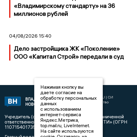
«Владимирскому стандарту» на 36
миллионов рублей
04/08/2026 15:40
Дело застройщика ЖК «Поколение»
ООО «Капитал Строй» передали в суд
Нажимая кнопку вы
даете согласие на
2017 © NEWSVLADIMIR.RU | СИ
обработку персональных
ВЛАДИМИРСКИЕ
«Информационное агентство
данных
НОВОСТИ
Владимирские новости»
с использованием
интернет-сервиса
Учредитель (соучредители): Общество с ограниченной
Яндекс.Метрика,
ответственностью «РЕГИОНАЛЬНЫЕ НОВОСТИ» (ОГРН
top.mail.ru, LiveInternet.
1107154017354)
На сайте используются
cookie. Оставаясь на
Главный редактор: Мазов С. А.