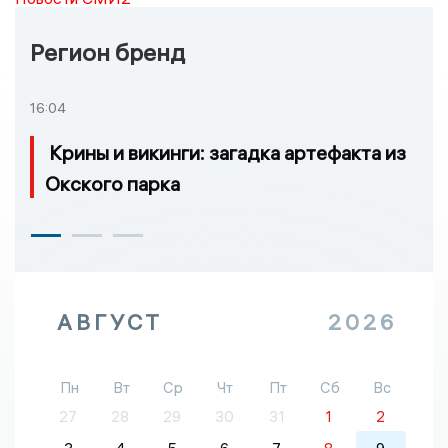
Регион бренд
16:04
Крины и викинги: загадка артефакта из
Окского парка
АВГУСТ
2026
Пн
Вт
Ср
Чт
Пт
Сб
Вс
27
28
29
30
31
1
2