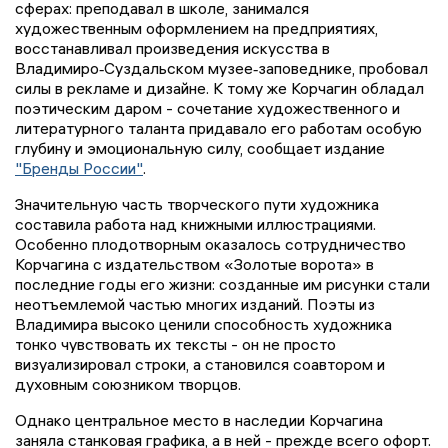
сферах: преподавал в школе, занимался
художественным оформлением на предприятиях,
восстанавливал произведения искусства в
Владимиро‑Суздальском музее‑заповеднике, пробовал
силы в рекламе и дизайне. К тому же Корчагин обладал
поэтическим даром - сочетание художественного и
литературного таланта придавало его работам особую
глубину и эмоциональную силу, сообщает издание
"Бренды России"
.
Значительную часть творческого пути художника
составила работа над книжными иллюстрациями.
Особенно плодотворным оказалось сотрудничество
Корчагина с издательством «Золотые ворота» в
последние годы его жизни: созданные им рисунки стали
неотъемлемой частью многих изданий. Поэты из
Владимира высоко ценили способность художника
тонко чувствовать их тексты - он не просто
визуализировал строки, а становился соавтором и
духовным союзником творцов.
Однако центральное место в наследии Корчагина
заняла станковая графика, а в ней - прежде всего офорт.