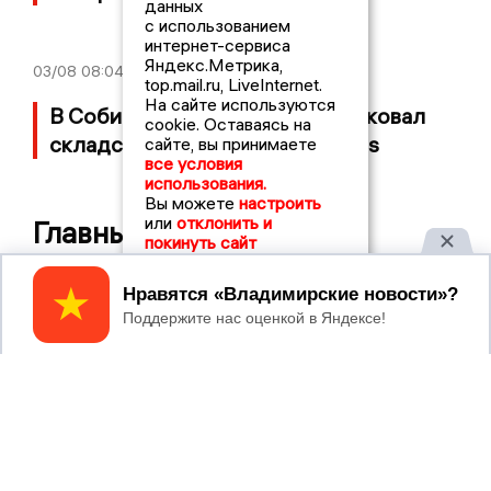
данных
с использованием
интернет-сервиса
Яндекс.Метрика,
03/08
08:04
top.mail.ru, LiveInternet.
На сайте используются
В Собинском районе БПЛА атаковал
cookie. Оставаясь на
складской комплекс Wildberries
сайте, вы принимаете
все условия
использования.
Вы можете
настроить
или
отклонить и
Главные новости
покинуть сайт
05/08/2026 08:30
Принять
Московский ЧОП подал иск к
«Владимирскому стандарту» на 36
миллионов рублей
04/08/2026 15:40