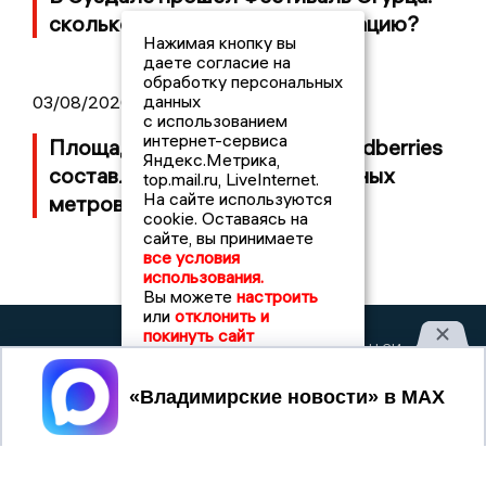
сколько потратили на организацию?
Нажимая кнопку вы
даете согласие на
обработку персональных
данных
03/08/2026 14:13
с использованием
интернет-сервиса
Площадь пожара на складе Wildberries
Яндекс.Метрика,
составляет 100 тысяч квадратных
top.mail.ru, LiveInternet.
На сайте используются
метров
cookie. Оставаясь на
сайте, вы принимаете
все условия
использования.
Вы можете
настроить
или
отклонить и
покинуть сайт
2017 © NEWSVLADIMIR.RU | СИ
ВЛАДИМИРСКИЕ
«Информационное агентство
НОВОСТИ
Владимирские новости»
Принять
Учредитель (соучредители): Общество с ограниченной
ответственностью «РЕГИОНАЛЬНЫЕ НОВОСТИ» (ОГРН
1107154017354)