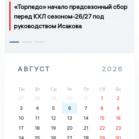
«Торпедо» начало предсезонный сбор
перед КХЛ сезоном-26/27 под
руководством Исакова
АВГУСТ
2026
Пн
Вт
Ср
Чт
Пт
Сб
Вс
27
28
29
30
31
1
2
3
4
5
6
7
8
9
10
11
12
13
14
15
16
17
18
19
20
21
22
23
24
25
26
27
28
29
30