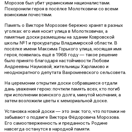
Морозов был убит украинскими националистами.
Похоронили героя в посёлке Молотковичи со всеми
воинскими почестями.
Память о Викторе Морозове бережно хранят в разных
уголках: его имя носит улица в Молотковичах, а
памятные доски размещены на здании Ковровской
школы № 1 и прокуратуры Владимирской области. В
посёлке имени Максима Горького улица, носящая имя
героя, появилась ещё в 1968 году — такое решение
было принято благодаря настойчивости Любови
Андреевны Наумовой, жительницы Харламово и
неоднократного депутата Вахромеевского сельсовета.
На церемонии открытия доски собравшиеся отдали
дань уважения герою: почтили память всех, кто погиб
при исполнении воинского долга, минутой молчания, а
затем возложили цветы к мемориальной доске.
Установка новой доски — это знак того, что потомки не
забывают о подвиге Виктора Фёдоровича Морозова.
Его самоотверженность и преданность Родине
навсегда останутся в народной памяти.