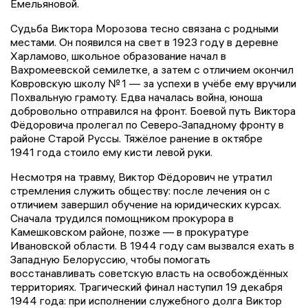
Емельяновой.
Судьба Виктора Морозова тесно связана с родными
местами. Он появился на свет в 1923 году в деревне
Харламово, школьное образование начал в
Вахромеевской семилетке, а затем с отличием окончил
Ковровскую школу № 1 — за успехи в учёбе ему вручили
Похвальную грамоту. Едва началась война, юноша
добровольно отправился на фронт. Боевой путь Виктора
Фёдоровича пролегал по Северо‑Западному фронту в
районе Старой Руссы. Тяжёлое ранение в октябре
1941 года стоило ему кисти левой руки.
Несмотря на травму, Виктор Фёдорович не утратил
стремления служить обществу: после лечения он с
отличием завершил обучение на юридических курсах.
Сначала трудился помощником прокурора в
Камешковском районе, позже — в прокуратуре
Ивановской области. В 1944 году сам вызвался ехать в
Западную Белоруссию, чтобы помогать
восстанавливать советскую власть на освобождённых
территориях. Трагический финал наступил 19 декабря
1944 года: при исполнении служебного долга Виктор