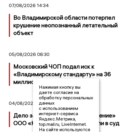
07/08/2026 14:34
Во Владимирской области потерпел
крушение неопознанный летательный
объект
05/08/2026 08:30
Московский ЧОП подал иск к
«Владимирскому стандарту» на 36
миллионов рублей
Нажимая кнопку вы
даете согласие на
обработку персональных
данных
04/08/2026 15:40
с использованием
интернет-сервиса
Дело застройщика ЖК «Поколение»
Яндекс.Метрика,
ООО «Капитал Строй» передали в суд
top.mail.ru, LiveInternet.
На сайте используются