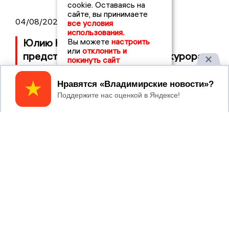
cookie. Оставаясь на
сайте, вы принимаете
04/08/2026 11:36
все условия
использования.
Юлию Калистову официально
Вы можете
настроить
или
отклонить и
представили в должности прокурора
покинуть сайт
Владимирской области
Принять
04/08/2026 09:01
В Суздале прошёл Фестиваль Огурца:
сколько потратили на организацию?
2017 © NEWSVLADIMIR.RU | СИ
ВЛАДИМИРСКИЕ
«Информационное агентство
НОВОСТИ
Владимирские новости»