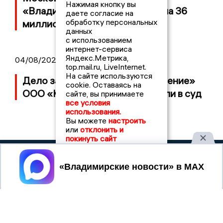
Нажимая кнопку вы
«Владимирскому стандарту» на 36
даете согласие на
обработку персональных
миллионов рублей
данных
с использованием
интернет-сервиса
Яндекс.Метрика,
04/08/2026 15:40
top.mail.ru, LiveInternet.
На сайте используются
Дело застройщика ЖК «Поколение»
cookie. Оставаясь на
ООО «Капитал Строй» передали в суд
сайте, вы принимаете
все условия
использования.
Вы можете
настроить
или
отклонить и
покинуть сайт
2017 © NEWSVLADIMIR.RU | СИ
Принять
ВЛАДИМИРСКИЕ
«Информационное агентство
НОВОСТИ
Владимирские новости»
Учредитель (соучредители): Общество с ограниченной
ответственностью «РЕГИОНАЛЬНЫЕ НОВОСТИ» (ОГРН
1107154017354)