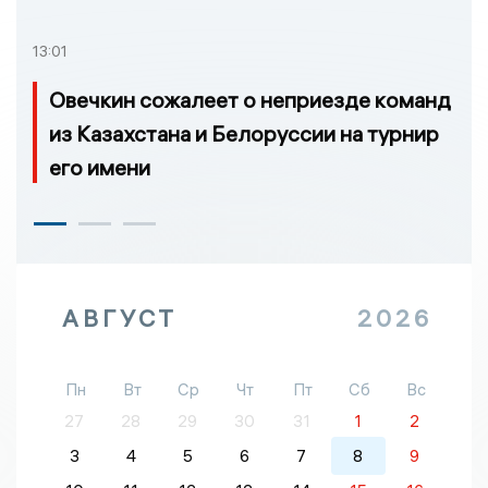
13:01
Овечкин сожалеет о неприезде команд
из Казахстана и Белоруссии на турнир
его имени
АВГУСТ
2026
Пн
Вт
Ср
Чт
Пт
Сб
Вс
27
28
29
30
31
1
2
3
4
5
6
7
8
9