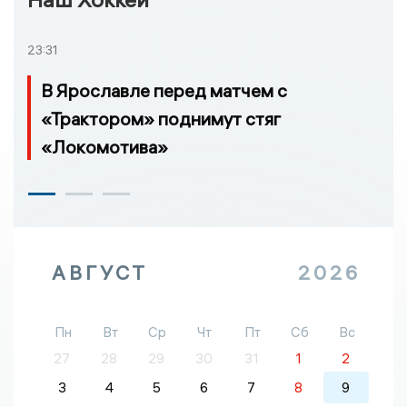
23:31
В Ярославле перед матчем с
«Трактором» поднимут стяг
«Локомотива»
АВГУСТ
2026
Пн
Вт
Ср
Чт
Пт
Сб
Вс
27
28
29
30
31
1
2
3
4
5
6
7
8
9