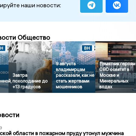
ируйте наши новости:
вости Общество
9 августа
Памятник героям
владимирцам
СВО освятят в
Завтра
рассказали, как не
Москве и
нной,
похолодание до
стать жертвами
Минеральных
+13 градусов
мошенников
водах
овости
9
кой области в пожарном пруду утонул мужчина