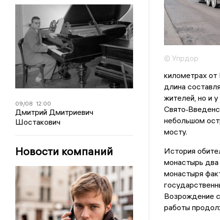
© Упрдор
километрах от 
длина составля
жителей, но и 
09/08
12:00
Свято‑Введенс
Дмитрий Дмитриевич
небольшом остр
Шостакович
мосту.
Новости компаний
История обител
монастырь два 
монастыря факт
государственны
Возрождение св
работы продол