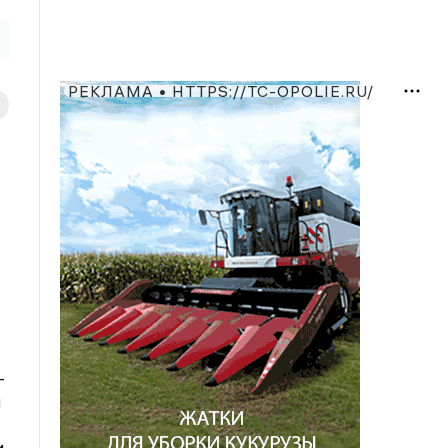
РЕКЛАМА • HTTPS://TC-OPOLIE.RU/
–
й
и