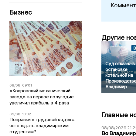
Коммент
Бизнес
Другие но
Суд отказал в
остановке
котельной на
Производстве
08/08
09:01
Владимир
«Ковровский механический
завод» за первое полугодие
увеличил прибыль в 4 раза
Главные н
05/08
13:32
Поправки в трудовой кодекс:
чего ждать владимирским
08/08/2026 21:2
студентам?
Во Владимирс