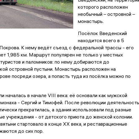
которого расположен
необычный – островной –
монастырь.
Посёлок Введенский
находится всего в 5
Покрова. К нему ведёт съезд с федеральной трассы - его
ет 1,985 км. Маршрут популярен не только у местных
у туристов и паломников: по нему добираются до
кой островной пустыни. Монастырь расположен на
ове посреди озера, а попасть туда из посёлка можно по
и началась в начале VIII века: её основали как мужской
монаха - Сергий и Тимофей. После революции деятельност
ически прекратилась, а здания использовали под разные
е учреждения - от детского приюта до женской колонии.
ятыни стартовало в конце ХХ века, и реставрационные
жаются до сих пор.