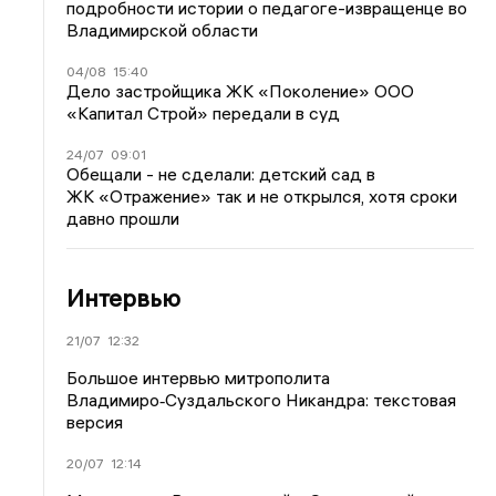
подробности истории о педагоге-извращенце во
Владимирской области
04/08
15:40
Дело застройщика ЖК «Поколение» ООО
«Капитал Строй» передали в суд
24/07
09:01
Обещали - не сделали: детский сад в
ЖК «Отражение» так и не открылся, хотя сроки
давно прошли
Интервью
21/07
12:32
Большое интервью митрополита
Владимиро‑Суздальского Никандра: текстовая
версия
20/07
12:14