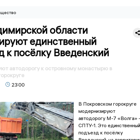
щество
димирской области
ируют единственный
д к посёлку Введенский
ют автодорогу к островному монастырю в
горокруге
23:00
В Покровском горокруге
модернизируют
автодорогу М-7 «Волга» 
СПТУ-1. Это единственны
подъезд к посёлку
Введенский, на территори