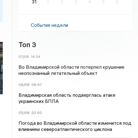
31
1
2
3
4
5
6
События недели
Топ 3
07/08
14:34
Во Владимирской области потерпел крушение
неопознанный летательный объект
06/08
08:47
Владимирская область подверглась атаке
украинских БПЛА
05/08
20:00
Погода во Владимирской области изменится под
влиянием североатлантического циклона