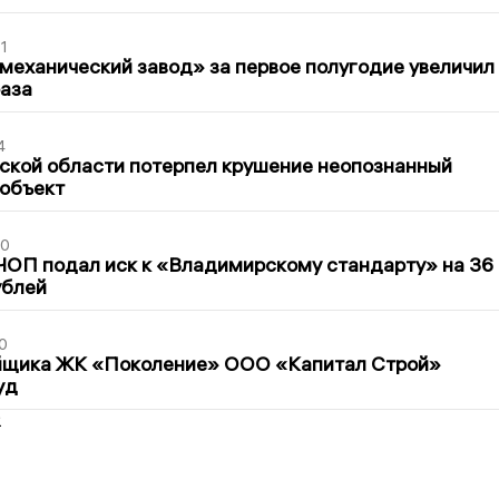
1
механический завод» за первое полугодие увеличил
раза
4
ской области потерпел крушение неопознанный
 объект
30
ЧОП подал иск к «Владимирскому стандарту» на 36
ублей
0
йщика ЖК «Поколение» ООО «Капитал Строй»
уд
2