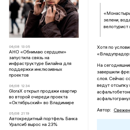
«Монастырь 
зелени, вод
велотурист 
Хотя по услови
06/08
13:05
АНО «Обнимаю сердцем»
«Владупрадор» 
запустила связь на
инфраструктуре Билайна для
На сегодняшний
поддержки инклюзивных
завершили фре
проектов
слоя. Сейчас 
ведут отсыпку
06/08
12:34
GloraX открыл продажи квартир
асфальтобетонн
во второй очереди проекта
асфальтограну
«Октябрьский» во Владимире
Автор:
Свежен
05/08
21:19
Автокредитный портфель Банка
Уралсиб вырос на 23%