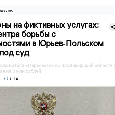
щество
ны на фиктивных услугах:
ентра борьбы с
мостями в Юрьев‑Польском
под суд
ководителя «Пересвета» во Владимирской области 
е на 3 млн рублей
11:14