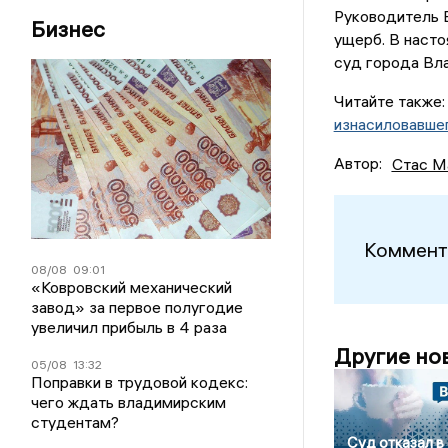
Руководитель 
Бизнес
ущерб. В насто
суд города Вл
Читайте также
изнасиловавшег
Автор:
Стас М
Коммент
08/08
09:01
«Ковровский механический
завод» за первое полугодие
увеличил прибыль в 4 раза
Другие но
05/08
13:32
Поправки в трудовой кодекс:
чего ждать владимирским
студентам?
Суд отказал в