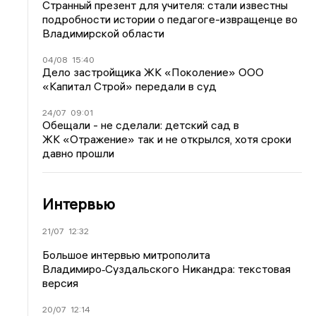
Странный презент для учителя: стали известны
подробности истории о педагоге-извращенце во
Владимирской области
04/08
15:40
Дело застройщика ЖК «Поколение» ООО
«Капитал Строй» передали в суд
24/07
09:01
Обещали - не сделали: детский сад в
ЖК «Отражение» так и не открылся, хотя сроки
давно прошли
Интервью
21/07
12:32
Большое интервью митрополита
Владимиро‑Суздальского Никандра: текстовая
версия
20/07
12:14