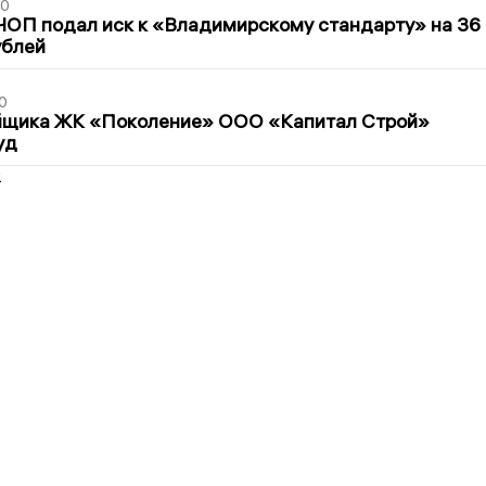
30
ЧОП подал иск к «Владимирскому стандарту» на 36
ублей
0
йщика ЖК «Поколение» ООО «Капитал Строй»
уд
2