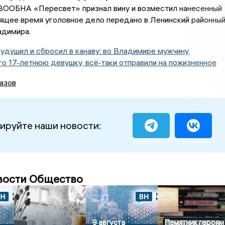
ВООБНА «Пересвет» признал вину и возместил нанесенный
ящее время уголовное дело передано в Ленинский районны
адимира.
:
удушил и сбросил в канаву: во Владимире мужчину,
о 17‑летнюю девушку, всё‑таки отправили на пожизненное
азов
ируйте наши новости:
вости Общество
9 августа
Памятник героям