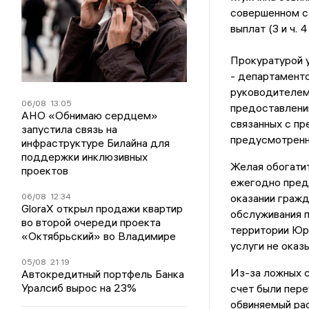
совершенном с
выплат (3 и ч. 4
Прокуратурой у
- департамент
руководителем
06/08
13:05
предоставлении
АНО «Обнимаю сердцем»
связанных с пр
запустила связь на
предусмотренн
инфраструктуре Билайна для
поддержки инклюзивных
Желая обогати
проектов
ежегодно пред
06/08
12:34
оказании гражд
GloraX открыл продажи квартир
обслуживания 
во второй очереди проекта
территории Юрь
«Октябрьский» во Владимире
услуги не оказ
05/08
21:19
Из-за ложных с
Автокредитный портфель Банка
Уралсиб вырос на 23%
счет были пере
обвиняемый ра