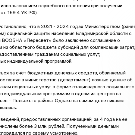
 использованием служебного положения при получении
 ст. 159.4 УК РФ).
становлено, что в 2021 - 2024 годах Министерством (ране
ом) социальной защиты населения Владимирской области с
 ВООБНА «Пересвет» было заключено соглашение о
 из областного бюджета субсидий для компенсации затрат,
едоставлением гражданам социальных услуг,
ых индивидуальной программой.
ться за счёт бюджетных денежных средств, обвиняемый
оставлял в министерство (департамент) ложные данные об
анам социальных услуг в форме стационарного социального
по индивидуальным программам в одном из центров на
ев – Польского района. Однако на самом деле никакие
ывались.
ведений, предоставленных организацией, за 4 года на ее
числены более 3 млн. рублей. Полученными деньгами
спорядился по своему усмотрению.