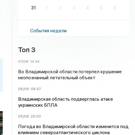
31
1
2
3
4
5
6
й
События недели
Топ 3
07/08
14:34
Во Владимирской области потерпел крушение
неопознанный летательный объект
06/08
08:47
Владимирская область подверглась атаке
украинских БПЛА
05/08
20:00
Погода во Владимирской области изменится под
влиянием североатлантического циклона