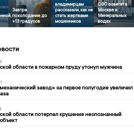
владимирцам
СВО освятят в
Завтра
рассказали, как не
Москве и
нной,
похолодание до
стать жертвами
Минеральных
+13 градусов
мошенников
водах
овости
9
кой области в пожарном пруду утонул мужчина
1
механический завод» за первое полугодие увеличил
раза
4
ской области потерпел крушение неопознанный
 объект