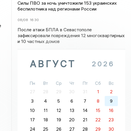
Силы ПВО за ночь уничтожили 153 украинских
беспилотника над регионами России
08/08
16:30
е
После атаки БПЛА в Севастополе
зафиксировали повреждения 12 многоквартирных
и 10 частных домов
АВГУСТ
2026
Пн
Вт
Ср
Чт
Пт
Сб
Вс
27
28
29
30
31
1
2
3
4
5
6
7
8
9
10
11
12
13
14
15
16
17
18
19
20
21
22
23
24
25
26
27
28
29
30