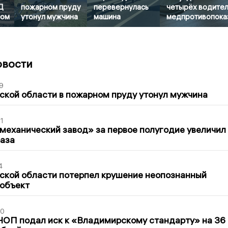
Д
пожарном пруду
перевернулась
четырёх водител
ром
утонул мужчина
машина
медпротивопока
овости
9
кой области в пожарном пруду утонул мужчина
1
механический завод» за первое полугодие увеличил
раза
4
ской области потерпел крушение неопознанный
 объект
30
ЧОП подал иск к «Владимирскому стандарту» на 36