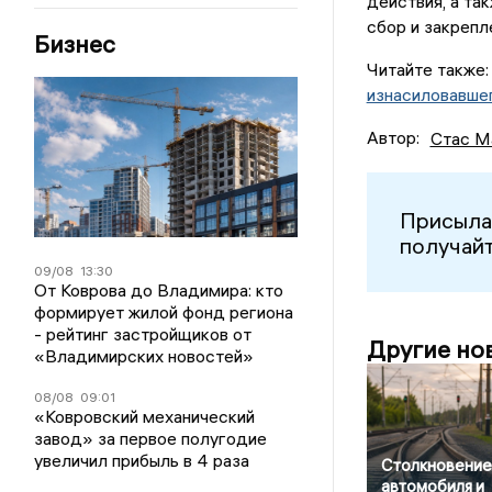
действия, а та
сбор и закрепл
Бизнес
Читайте также
изнасиловавшег
Автор:
Стас М
Присыла
получайт
09/08
13:30
От Коврова до Владимира: кто
формирует жилой фонд региона
- рейтинг застройщиков от
Другие но
«Владимирских новостей»
08/08
09:01
«Ковровский механический
завод» за первое полугодие
увеличил прибыль в 4 раза
Столкновение
автомобиля и