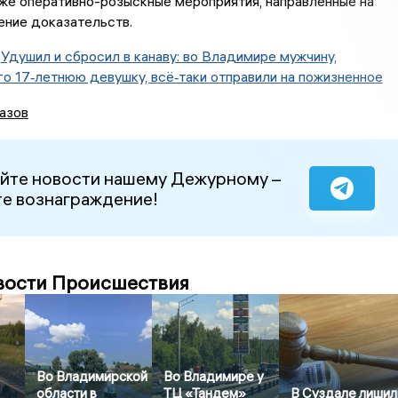
кже оперативно-розыскные мероприятия, направленные на
ение доказательств.
:
Удушил и сбросил в канаву: во Владимире мужчину,
о 17‑летнюю девушку, всё‑таки отправили на пожизненное
азов
йте новости нашему Дежурному –
е вознаграждение!
вости Происшествия
Во Владимирской
Во Владимире у
области в
ТЦ «Тандем»
В Суздале лишил