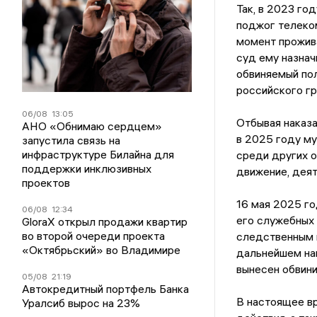
Так, в 2023 го
поджог телеком
момент прожив
суд ему назнач
обвиняемый пол
российского гр
06/08
13:05
Отбывая наказа
АНО «Обнимаю сердцем»
в 2025 году м
запустила связь на
инфраструктуре Билайна для
среди других 
поддержки инклюзивных
движение, деят
проектов
16 мая 2025 г
06/08
12:34
его служебных 
GloraX открыл продажи квартир
во второй очереди проекта
следственным 
«Октябрьский» во Владимире
дальнейшем нап
вынесен обвини
05/08
21:19
Автокредитный портфель Банка
В настоящее в
Уралсиб вырос на 23%