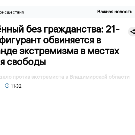
Важная новость
оисшествия
нный без гражданства: 21-
фигурант обвиняется в
анде экстремизма в местах
я свободы
дело против экстремиста в Владимирской области
11:32