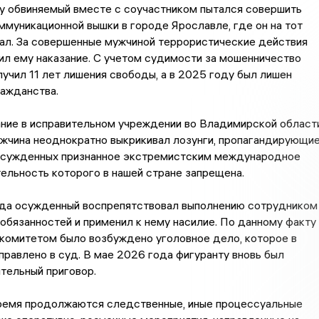
ду обвиняемый вместе с соучастником пытался совершить
муникационной вышки в городе Ярославле, где он на тот
ал. За совершенные мужчиной террористические действия
ил ему наказание. С учетом судимости за мошенничество
учил 11 лет лишения свободы, а в 2025 году был лишен
ажданства.
ние в исправительном учреждении во Владимирской области
ужчина неоднократно выкрикивал лозунги, пропагандирующи
осужденных признанное экстремистским международное
ельность которого в нашей стране запрещена.
ода осужденный воспрепятствовал выполнению сотрудником
обязанностей и применил к нему насилие. По данному факту
комитетом было возбуждено уголовное дело, которое в
равлено в суд. В мае 2026 года фигуранту вновь был
тельный приговор.
ремя продолжаются следственные, иные процессуальные