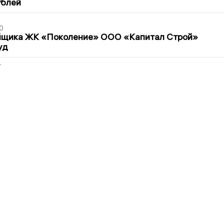
ублей
0
йщика ЖК «Поколение» ООО «Капитал Строй»
уд
2