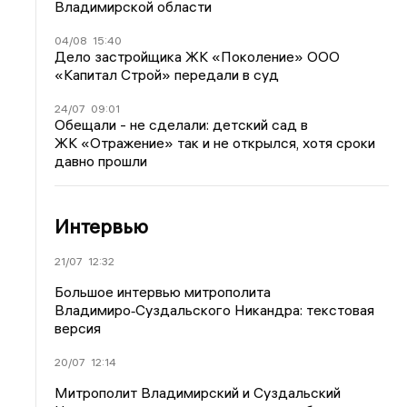
Владимирской области
04/08
15:40
Дело застройщика ЖК «Поколение» ООО
«Капитал Строй» передали в суд
24/07
09:01
Обещали - не сделали: детский сад в
ЖК «Отражение» так и не открылся, хотя сроки
давно прошли
Интервью
21/07
12:32
Большое интервью митрополита
Владимиро‑Суздальского Никандра: текстовая
версия
20/07
12:14
Митрополит Владимирский и Суздальский