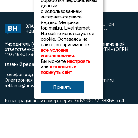
обработку персональных
данных
с использованием
интернет-сервиса
Яндекс.Метрика,
2017 © NEWSVLADIMIR.RU | СИ
ВЛАДИМИРСКИЕ
top.mail.ru, LiveInternet.
«Информационное агентство
НОВОСТИ
На сайте используются
Владимирские новости»
cookie. Оставаясь на
Учредитель (соучредители): Общество с ограниченной
сайте, вы принимаете
ответственностью «РЕГИОНАЛЬНЫЕ НОВОСТИ» (ОГРН
все условия
1107154017354)
использования.
Вы можете
настроить
Главный редактор: Мазов С. А.
или
отклонить и
покинуть сайт
8 (4922) 666916
Телефон редакции:
info@newsvladimir.ru
Электронная почта редакции:
,
reklama@newsvladimir.ru
Принять
Регистрационный номер: серия Эл № ФС77-78858 от 4
августа 2020 г. согласно выписке из реестра
зарегистрированных средств массовой информации
выдана Федеральной службой по надзору в сфере связи,
информационных технологий и массовых коммуникаций