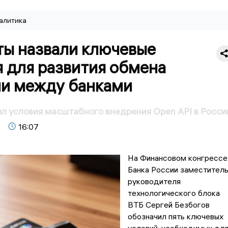
алитика
ты назвали ключевые
 для развития обмена
и между банками
л условия масштабного внедрения Open API в Росси
16:07
На Финансовом конгрессе
Банка России заместител
руководителя
технологического блока
ВТБ Сергей Безбогов
обозначил пять ключевых