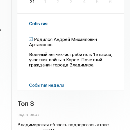
31
1
2
3
4
5
6
События
:
а
Родился Андрей Михайлович
Артамонов
Военный летчик-истребитель 1 класса,
участник войны в Корее. Почетный
гражданин города Владимира.
События недели
Топ 3
г
06/08
08:47
Владимирская область подверглась атаке