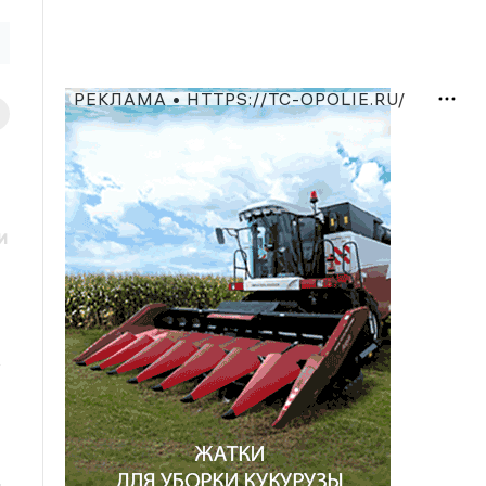
РЕКЛАМА • HTTPS://TC-OPOLIE.RU/
и
ь