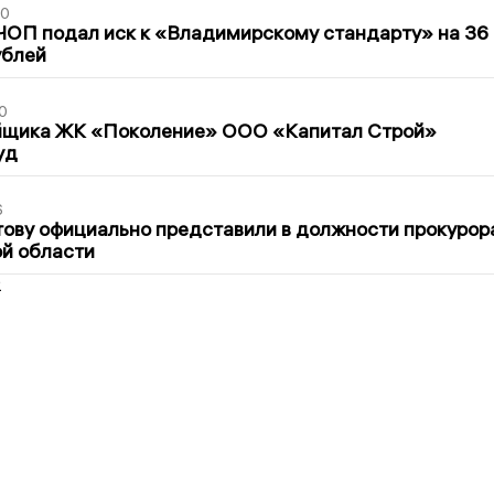
30
ЧОП подал иск к «Владимирскому стандарту» на 36
ублей
0
йщика ЖК «Поколение» ООО «Капитал Строй»
уд
6
ову официально представили в должности прокурор
й области
2