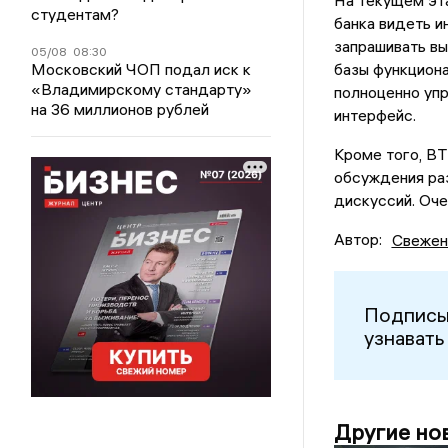
На текущем эт
студентам?
банка видеть и
запрашивать вы
05/08
08:30
Московский ЧОП подал иск к
базы функциона
«Владимирскому стандарту»
полноценно упр
на 36 миллионов рублей
интерфейс.
Кроме того, В
обсуждения раз
дискуссий. Оче
Автор:
Свежен
Подписы
узнавать
Другие но