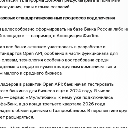
 согласия. Платформа должна предусматривать понятные
получения, так и отзыва согласий.
базовых стандартизированных процессов подключения
 целесообразно сформировать на базе Банка России либо н
й площадке — например, в Ассоциации ФинТех.
ал все банки активнее участвовать в разработке и
тандартов Open API, особенно в части функционала для
о словам, технология особенно востребована среди
 единые стандарты нужны как крупным компаниям, так и
 малого и среднего бизнеса.
лидеров в развитии Open API: банк начал тестировать
ого банкинга для бизнеса ещё в 2024 году. В числе
Б — сервис «Мультибанк»: к нему уже подключились
фа‑Банк, а до конца третьего квартала 2026 года
ладить обмен данными с Газпромбанком. В перспективе кру
ет расширяться.