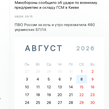
Минобороны сообщило об ударе по военному
предприятию и складу ГСМ в Киеве
08/08
09:15
ПВО России за ночь и утро перехватила 480
украинских БПЛА
АВГУСТ
2026
Пн
Вт
Ср
Чт
Пт
Сб
Вс
27
28
29
30
31
1
2
3
4
5
6
7
8
9
10
11
12
13
14
15
16
17
18
19
20
21
22
23
ь
24
25
26
27
28
29
30