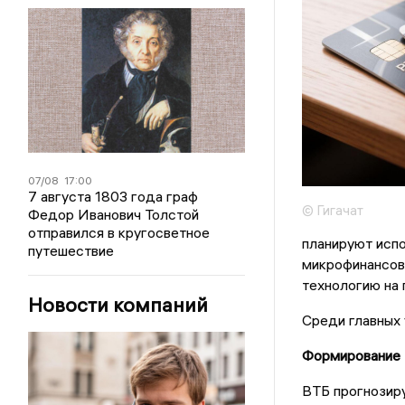
07/08
17:00
7 августа 1803 года граф
© Гигачат
Федор Иванович Толстой
отправился в кругосветное
планируют испо
путешествие
микрофинансов
технологию на
Новости компаний
Среди главных 
Формирование 
ВТБ прогнозиру