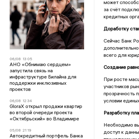
может способс
за счёт подклю
кредитных орга
Доработку ста
Сейчас Банк Ро
дополнительно
всего для юрид
06/08
13:05
АНО «Обнимаю сердцем»
Создание равн
запустила связь на
инфраструктуре Билайна для
При росте мас
поддержки инклюзивных
участников рын
проектов
прозрачность 
условии единых
06/08
12:34
GloraX открыл продажи квартир
во второй очереди проекта
Разработку пл
«Октябрьский» во Владимире
Необходимо вы
05/08
21:19
доступ к данны
Автокредитный портфель Банка