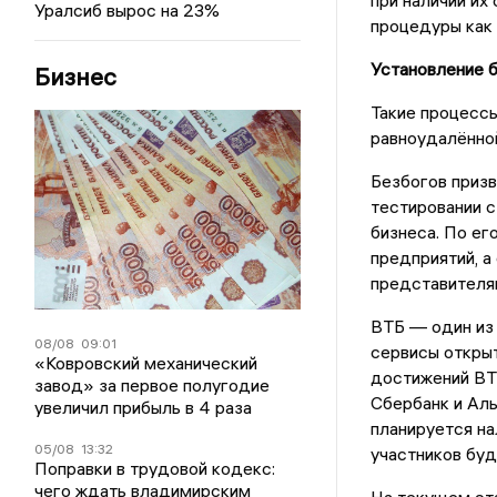
при наличии их
Уралсиб вырос на 23%
процедуры как 
Установление 
Бизнес
Такие процессы
равноудалённо
Безбогов призв
тестировании с
бизнеса. По ег
предприятий, а
представителям
ВТБ — один из 
08/08
09:01
сервисы открыт
«Ковровский механический
достижений ВТ
завод» за первое полугодие
Сбербанк и Аль
увеличил прибыль в 4 раза
планируется на
05/08
13:32
участников буд
Поправки в трудовой кодекс:
чего ждать владимирским