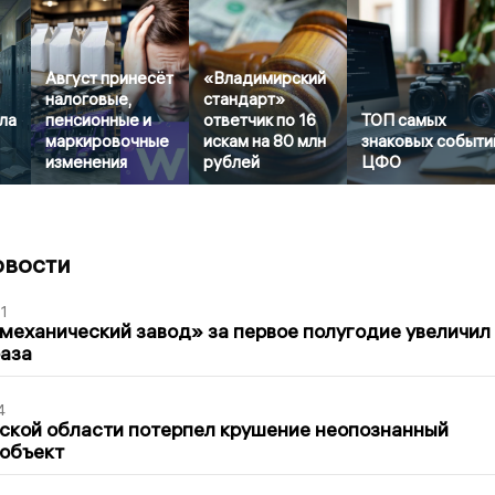
Август принесёт
«Владимирский
налоговые,
стандарт»
ла
пенсионные и
ответчик по 16
ТОП самых
маркировочные
искам на 80 млн
знаковых событи
изменения
рублей
ЦФО
овости
1
механический завод» за первое полугодие увеличил
раза
4
ской области потерпел крушение неопознанный
 объект