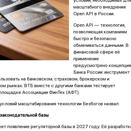
условий, необходимых дл
масштабного внедрения
Open API в России.
Open API — технология,
позволяющая компаниям
быстро и безопасно
обмениваться данными. В
финансовой сфере её
применение
предусмотрено концепци
Банка России: инструмент
льзовать на банковском, страховом, брокерском и
ом рынках. ВТБ вместе с другими банками тестирует
 площадке Ассоциации ФинТех (АФТ).
условий масштабирования технологии Безбогов назвал:
законодательной базы
ет появление регуляторной базы в 2027 году. Её разработк