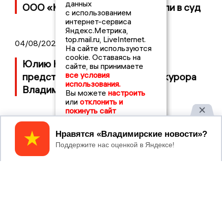
данных
ООО «Капитал Строй» передали в суд
с использованием
интернет-сервиса
Яндекс.Метрика,
top.mail.ru, LiveInternet.
04/08/2026 11:36
На сайте используются
cookie. Оставаясь на
Юлию Калистову официально
сайте, вы принимаете
все условия
представили в должности прокурора
использования.
Владимирской области
Вы можете
настроить
или
отклонить и
покинуть сайт
Принять
2017 © NEWSVLADIMIR.RU | СИ
ВЛАДИМИРСКИЕ
«Информационное агентство
НОВОСТИ
Владимирские новости»
Учредитель (соучредители): Общество с ограниченной
ответственностью «РЕГИОНАЛЬНЫЕ НОВОСТИ» (ОГРН
1107154017354)
Главный редактор: Мазов С. А.